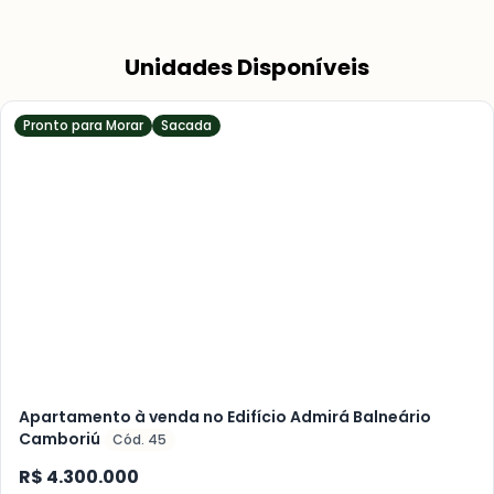
Unidades Disponíveis
Pronto para Morar
Sacada
Veja
Mais
+
27
foto
s
Apartamento à venda no Edifício Admirá Balneário
Camboriú
Cód. 45
R$ 4.300.000