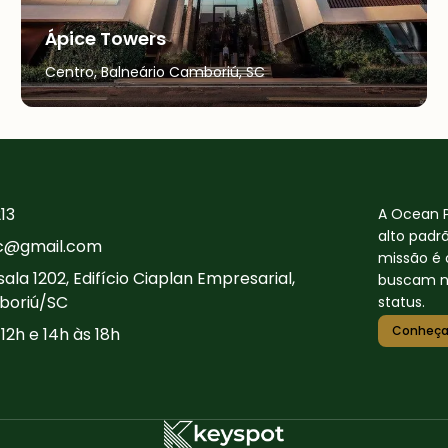
Ápice Towers
Centro, Balneário Camboriú, SC
13
A Ocean 
alto padr
c@gmail.com
missão é 
 sala 1202, Edifício Ciaplan Empresarial,
buscam nã
boriú/SC
status.
Conheça
12h e 14h às 18h