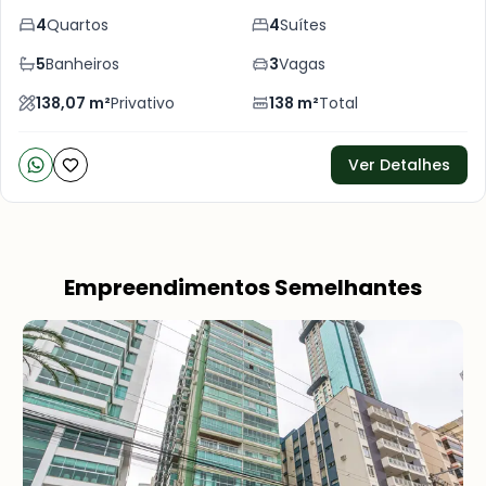
4
Quartos
4
Suítes
5
Banheiros
3
Vagas
138,07
m²
Privativo
138
m²
Total
Ver Detalhes
Empreendimentos Semelhantes