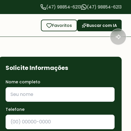
(47) 98854-6213
(47) 98854-6213
Favoritos
Buscar com IA
Solicite Informações
Nome completo
*
Telefone
*