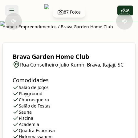
IA
87
Fotos
Abrir menu
Home
/
Empreendimentos
/
Brava Garden Home Club
Brava Garden Home Club
Rua Conselheiro Julio Kumn, Brava, Itajaji, SC
Comodidades
Salão de Jogos
Playground
Churrasqueira
Salão de Festas
Sauna
Piscina
Academia
Quadra Esportiva
Hidromassagem