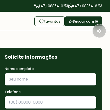
(47) 98854-6213
(47) 98854-6213
Favoritos
Buscar com IA
Solicite Informações
Nome completo
*
Telefone
*