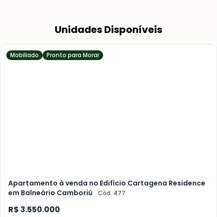
Unidades Disponíveis
Mobiliado
Pronto para Morar
Veja
Mais
+
17
foto
s
Apartamento à venda no Edifício Cartagena Residence
em Balneário Camboriú
Cód. 477
R$ 3.550.000