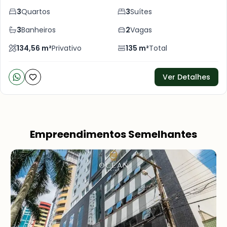
3
Quartos
3
Suítes
3
Banheiros
2
Vagas
134,56
m²
Privativo
135
m²
Total
Ver Detalhes
Empreendimentos Semelhantes