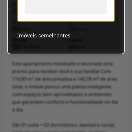
3
2
Quartos
Banheiros
1
2
Suíte
Vagas
Imóveis semelhantes
114 m²
114 m²
Privativos
Total
Este apartamento mobiliado e decorado está
pronto para receber você e sua família! Com
114,80 m² de área privativa e 140,78 m² de área
total, o imóvel possui uma planta inteligente,
com espaços bem aproveitados e ambientes
que garantem conforto e funcionalidade no dia
a dia.
São 01 suíte + 02 dormitórios, banheiro social,