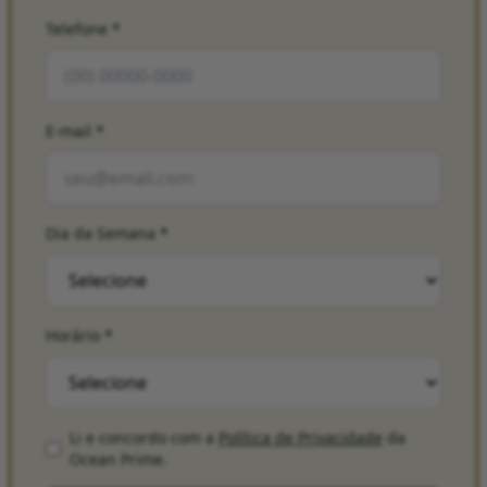
Telefone
*
E-mail
*
Dia da Semana
*
Horário
*
Li e concordo com a
Política de Privacidade
da
Ocean Prime
.