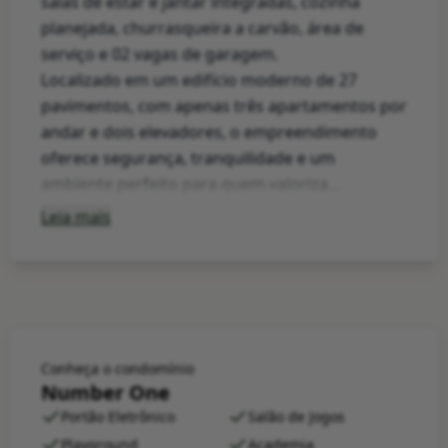
salas de estar e jantar integradas, cozinha
planejada, churrasqueira a carvão, área de
serviço e 02 vagas de garagem.
Localizado em um edifício moderno de 27
pavimentos, com apenas três apartamentos por
andar e dois elevadores, o empreendimento
oferece segurança, tranquilidade e um
ambiente perfeito para quem valoriza...
Leia mais
Conheça o condomínio
Number One
Portão Eletrônico
Salão de Jogos
Playground
Academia