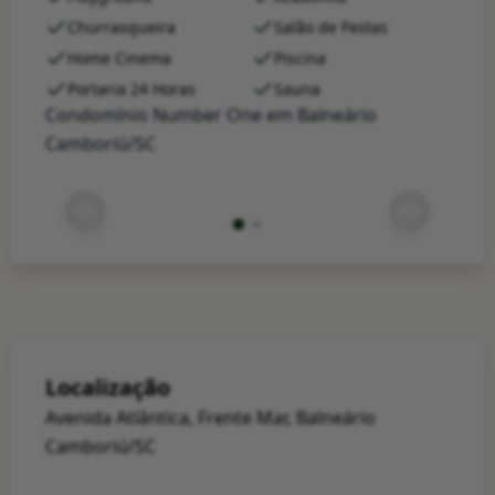
Churrasqueira
Salão de Festas
Home Cinema
Piscina
Portaria 24 Horas
Sauna
Condomínio Number One em Balneário
Camboriú/SC
Localização
Avenida Atlântica, Frente Mar, Balneário
Camboriú/SC