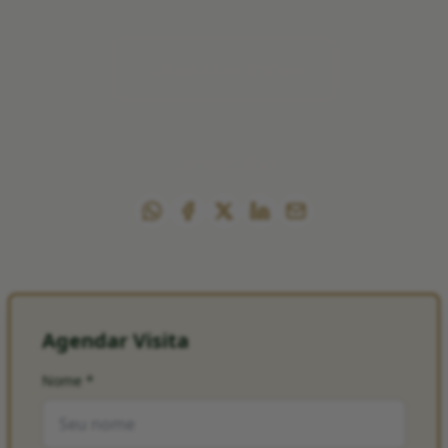
Favoritar imóvel
Compartilhar
Agendar Visita
Nome
*