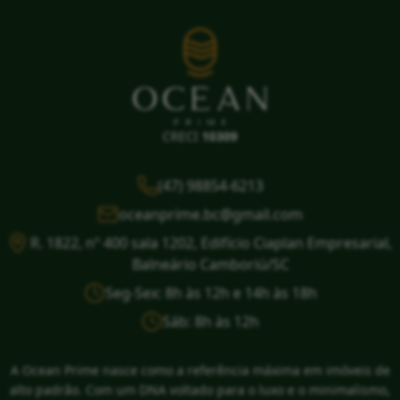
CRECI
10309
(47) 98854-6213
oceanprime.bc@gmail.com
R. 1822, nº 400 sala 1202, Edifício Ciaplan Empresarial,
Balneário Camboriú/SC
Seg-Sex: 8h às 12h e 14h às 18h
Sáb: 8h às 12h
A Ocean Prime nasce como a referência máxima em imóveis de
alto padrão. Com um DNA voltado para o luxo e o minimalismo,