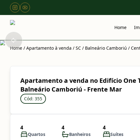
Home
Im
Home
/
Apartamento à venda
/
SC
/
Balneário Camboriú
/
Cen
Apartamento a venda no Edifício One
Balneário Camboriú - Frente Mar
Cód: 355
4
4
4
Quartos
Banheiros
Suítes