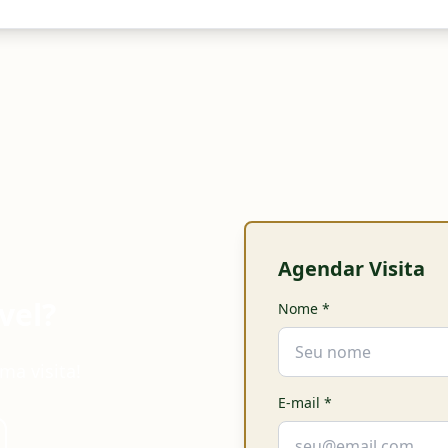
Agendar Visita
vel?
Nome
*
ma visita!
E-mail
*