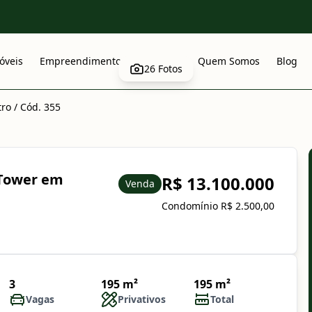
óveis
Empreendimentos
Anuncie
Quem Somos
Blog
26
Fotos
tro
/
Cód. 355
 Tower em
R$ 13.100.000
Venda
Condomínio R$ 2.500,00
3
195 m²
195 m²
Vagas
Privativos
Total