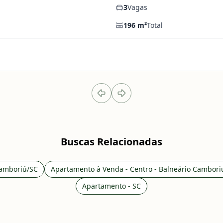
3
Vagas
196
m²
Total
Buscas Relacionadas
Camboriú/SC
Apartamento à Venda - Centro - Balneário Cambori
Apartamento - SC