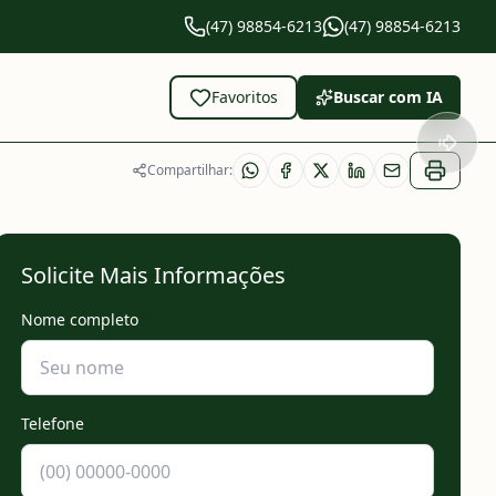
(47) 98854-6213
(47) 98854-6213
Favoritos
Buscar com IA
Compartilhar:
Solicite Mais Informações
Nome completo
*
Telefone
*