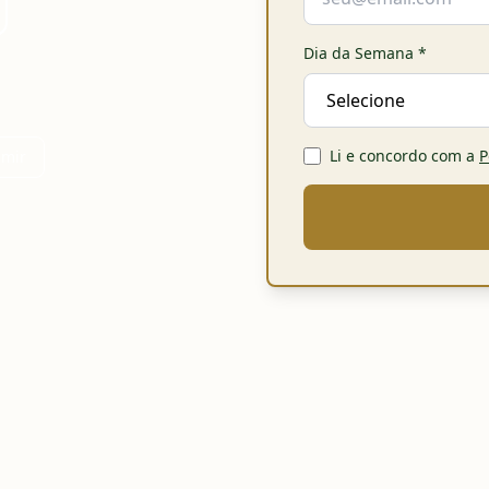
Dia da Semana
*
Li e concordo com a
P
imir