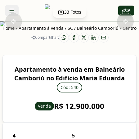
IA
33
Fotos
Abrir menu
Home
/
Apartamento à venda
/
SC
/
Balneário Camboriú
/
Centro
Compartilhar:
Apartamento à venda em Balneário
Camboriú no Edifício Maria Eduarda
Cód: 540
R$ 12.900.000
Venda
4
5