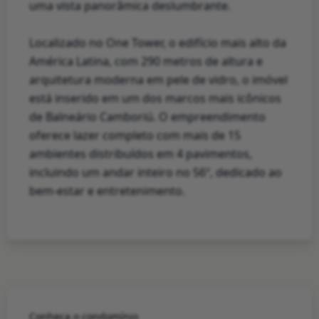
uma vista panorâmica deslumbrante.
Localizado no One Tower, o edifício mais alto da
América Latina, com 290 metros de altura e
arquitetura moderna em pele de vidro, o imóvel
está inserido em um dos marcos mais icônicos
de Balneário Camboriú. O empreendimento
oferece lazer completo com mais de 15
ambientes distribuídos em 4 pavimentos,
incluindo um andar inteiro no 56º, dedicado ao
bem-estar e entretenimento.
Conheça o condomínio