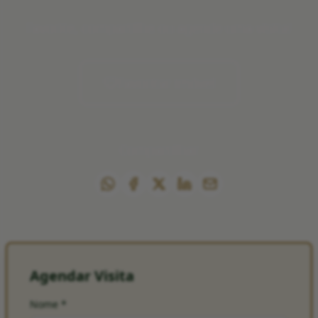
Favorite, compartilhe ou agende uma visita!
Favoritar imóvel
Compartilhar
Agendar Visita
Nome
*