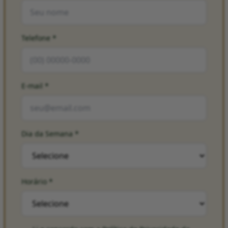
Telefone
*
E-mail
*
Dia da Semana
*
Horário
*