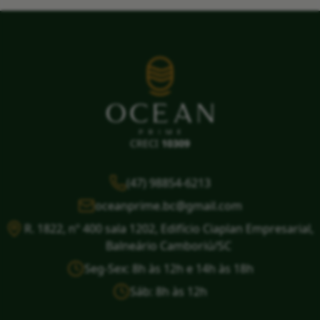
CRECI
10309
(47) 98854-6213
oceanprime.bc@gmail.com
R. 1822, nº 400 sala 1202, Edifício Ciaplan Empresarial,
Balneário Camboriú/SC
Seg-Sex: 8h às 12h e 14h às 18h
Sáb: 8h às 12h