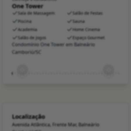
One Tower
Sala de Massagem
Salão de Festas
Piscina
Sauna
Academia
Home Cinema
Salão de Jogos
Espaço Gourmet
Condomínio One Tower em Balneário
Camboriú/SC
Localização
Avenida Atlântica, Frente Mar, Balneário