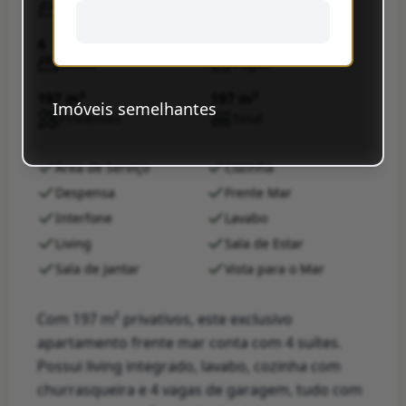
Quartos
Banheiros
4
3
Suítes
Vagas
197 m²
197 m²
Imóveis semelhantes
Privativos
Total
Área de Serviço
Cozinha
Despensa
Frente Mar
Interfone
Lavabo
Living
Sala de Estar
Sala de Jantar
Vista para o Mar
Com 197 m² privativos, este exclusivo
apartamento frente mar conta com 4 suítes.
Possui living integrado, lavabo, cozinha com
churrasqueira e 4 vagas de garagem, tudo com