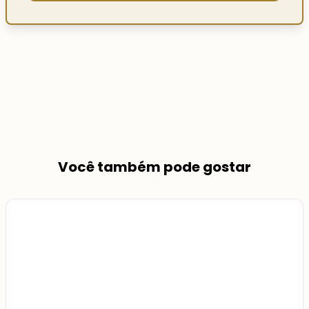
Você também pode gostar
Veja
Mais
+
44
foto
s