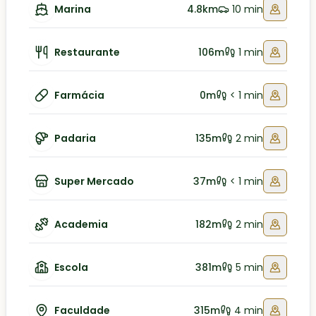
Marina
4.8km
10 min
Restaurante
106m
1 min
Farmácia
0m
< 1 min
Padaria
135m
2 min
Super Mercado
37m
< 1 min
Academia
182m
2 min
Escola
381m
5 min
Faculdade
315m
4 min