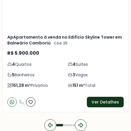
ApApartamento à venda no Edifício Skyline Tower em
Balneário Camboriú
Cód. 25
R$ 5.900.000
4
Quartos
4
Suítes
5
Banheiros
3
Vagas
151,28
m²
Privativo
151
m²
Total
Ver Detalhes