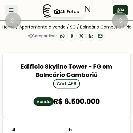
IA
45
Fotos
Abrir menu
Home
/
Apartamento à venda
/
SC
/
Balneário Camboriú
/
Pio
Compartilhar:
Edifício Skyline Tower - FG em
Balneário Camboriú
Cód: 466
R$ 6.500.000
Venda
4
5