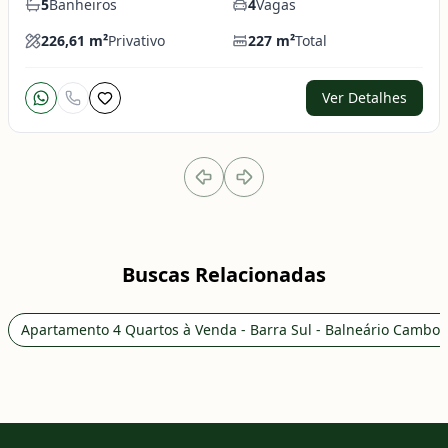
5
Banheiros
4
Vagas
226,61
m²
Privativo
227
m²
Total
Ver Detalhes
Buscas Relacionadas
Apartamento 4 Quartos à Venda - Barra Sul - Balneário Cambor