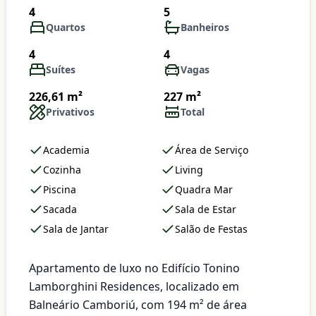
4
5
Quartos
Banheiros
4
4
Suítes
Vagas
226,61 m²
227 m²
Privativos
Total
Academia
Área de Serviço
Cozinha
Living
Piscina
Quadra Mar
Sacada
Sala de Estar
Sala de Jantar
Salão de Festas
Apartamento de luxo no Edifício Tonino
Lamborghini Residences, localizado em
Balneário Camboriú, com 194 m² de área