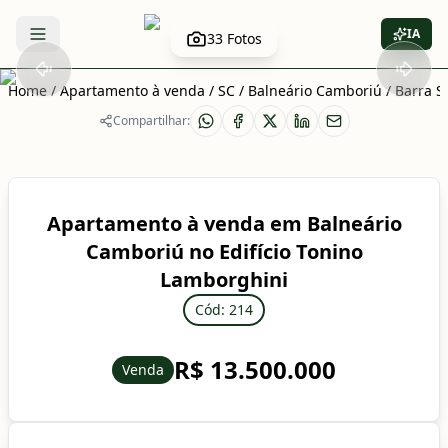
IA
33
Fotos
Abrir menu
Home
/
Apartamento à venda
/
SC
/
Balneário Camboriú
/
Barra S
Compartilhar:
Apartamento à venda em Balneário
Camboriú no Edifício Tonino
Lamborghini
Cód: 214
R$ 13.500.000
Venda