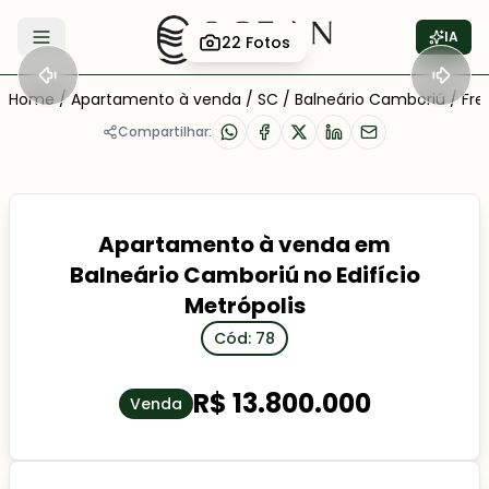
IA
22
Fotos
Abrir menu
Home
/
Apartamento à venda
/
SC
/
Balneário Camboriú
/
Fre
Compartilhar:
Apartamento à venda em
Balneário Camboriú no Edifício
Metrópolis
Cód: 78
R$ 13.800.000
Venda