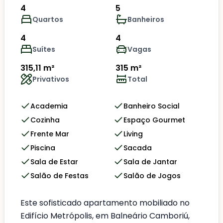
4
5
Quartos
Banheiros
4
4
Suítes
Vagas
315,11 m²
315 m²
Privativos
Total
Academia
Banheiro Social
Cozinha
Espaço Gourmet
Frente Mar
Living
Piscina
Sacada
Sala de Estar
Sala de Jantar
Salão de Festas
Salão de Jogos
Este sofisticado apartamento mobiliado no
Edifício Metrópolis, em Balneário Camboriú,