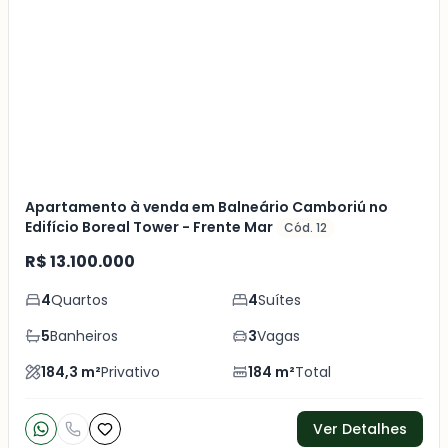
Mais
+
10
foto
s
Apartamento à venda em Balneário Camboriú no
Edifício Boreal Tower - Frente Mar
Cód. 12
R$ 13.100.000
4
Quartos
4
Suítes
5
Banheiros
3
Vagas
184,3
m²
Privativo
184
m²
Total
Ver Detalhes