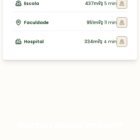
Escola
437m
5 min
Faculdade
951m
11 min
Hospital
334m
4 min
Gostou desse imóvel?