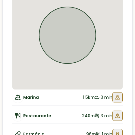
Marina
1.5km
3 min
Restaurante
240m
3 min
Farmácia
96m
1 min