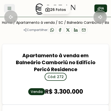
IA
26
Fotos
Abrir menu
Home
/
Apartamento à venda
/
SC
/
Balneário Camboriú
/
Bar
Compartilhar:
Apartamento à venda em
Balneário Camboriú no Edifício
Pericó Residence
Cód: 272
R$ 3.300.000
Venda