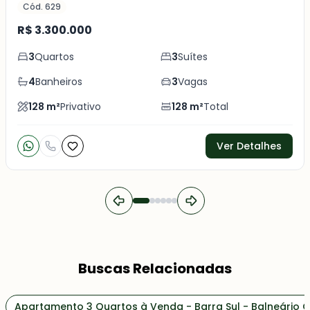
Cód. 629
R$ 3.300.000
3
Quartos
3
Suítes
4
Banheiros
3
Vagas
128
m²
Privativo
128
m²
Total
Ver Detalhes
Buscas Relacionadas
Apartamento 3 Quartos à Venda - Barra Sul - Balneário