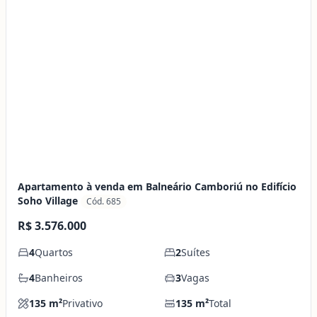
Apartamento à venda em Balneário Camboriú no Edifício
Soho Village
Cód. 685
R$ 3.576.000
4
Quartos
2
Suítes
4
Banheiros
3
Vagas
135
m²
Privativo
135
m²
Total