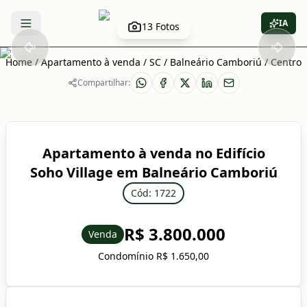
IA
13
Fotos
Abrir menu
Home
/
Apartamento à venda
/
SC
/
Balneário Camboriú
/
Centro
Compartilhar:
Apartamento à venda no Edifício
Soho Village em Balneário Camboriú
Cód: 1722
R$ 3.800.000
Venda
Condomínio R$ 1.650,00