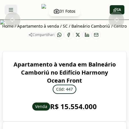
IA
31
Fotos
Abrir menu
Home
/
Apartamento à venda
/
SC
/
Balneário Camboriú
/
Centro
Compartilhar:
Apartamento à venda em Balneário
Camboriú no Edifício Harmony
Ocean Front
Cód: 447
R$ 15.554.000
Venda