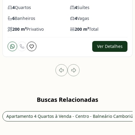
4
Quartos
4
Suítes
6
Banheiros
4
Vagas
200
m²
Privativo
200
m²
Total
Ver Detalhes
Buscas Relacionadas
Apartamento 4 Quartos à Venda - Centro - Balneário Camboriú