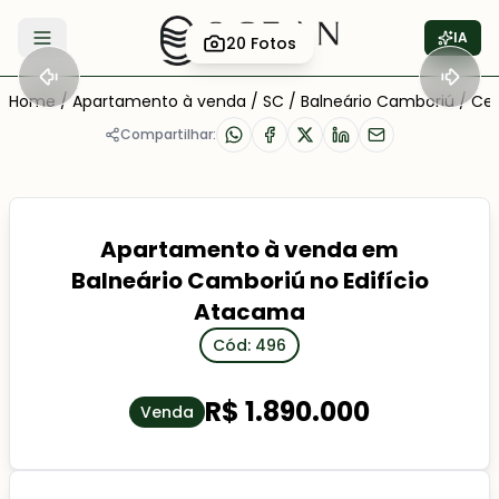
IA
20
Fotos
Abrir menu
Home
/
Apartamento à venda
/
SC
/
Balneário Camboriú
/
Cen
Compartilhar:
Apartamento à venda em
Balneário Camboriú no Edifício
Atacama
Cód: 496
R$ 1.890.000
Venda