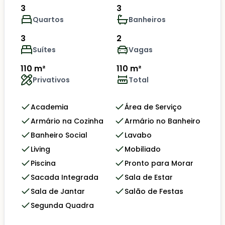
3
3
Quartos
Banheiros
3
2
Suítes
Vagas
110 m²
110 m²
Privativos
Total
Academia
Área de Serviço
Armário na Cozinha
Armário no Banheiro
Banheiro Social
Lavabo
Living
Mobiliado
Piscina
Pronto para Morar
Sacada Integrada
Sala de Estar
Sala de Jantar
Salão de Festas
Segunda Quadra