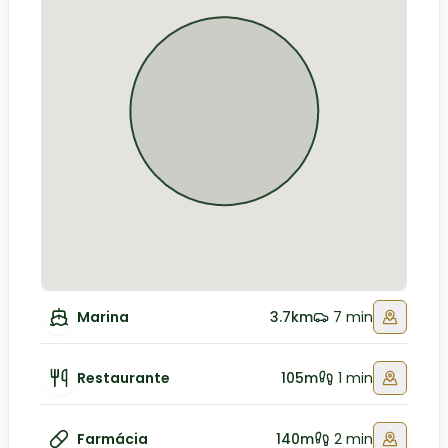
Marina
3.7km
7 min
Restaurante
105m
1 min
Farmácia
140m
2 min