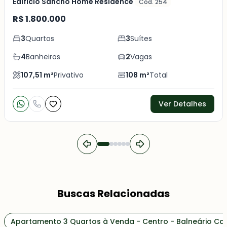
Edifício Sancho Home Residence
Cód. 254
R$ 1.800.000
3
Quartos
3
Suítes
4
Banheiros
2
Vagas
107,51
m²
Privativo
108
m²
Total
Ver Detalhes
Buscas Relacionadas
Apartamento 3 Quartos à Venda - Centro - Balneário C