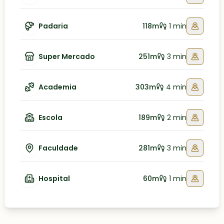
Padaria
118m
1 min
Super Mercado
251m
3 min
Academia
303m
4 min
Escola
189m
2 min
Faculdade
281m
3 min
Hospital
60m
1 min