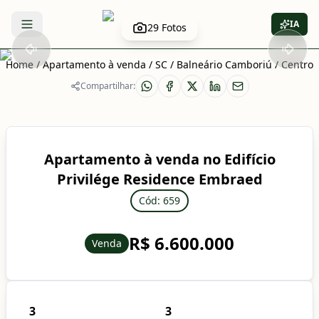
IA
29
Fotos
Abrir menu
Home
/
Apartamento à venda
/
SC
/
Balneário Camboriú
/
Centro
Compartilhar:
Apartamento à venda no Edifício
Privilége Residence Embraed
Cód: 659
R$ 6.600.000
Venda
3
3