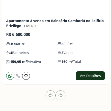
Apartamento à venda em Balneário Camboriú no Edifício
Privilège
Cód. 695
R$ 6.600.000
3
Quartos
3
Suítes
4
Banheiros
3
Vagas
159,95
m²
Privativo
160
m²
Total
Ver Detalhes