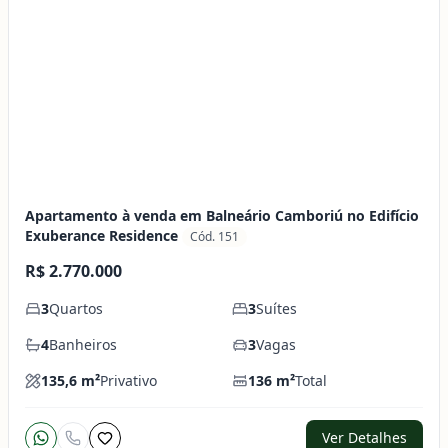
Apartamento à venda em Balneário Camboriú no Edifício
Exuberance Residence
Cód. 151
R$ 2.770.000
3
Quartos
3
Suítes
4
Banheiros
3
Vagas
135,6
m²
Privativo
136
m²
Total
Ver Detalhes