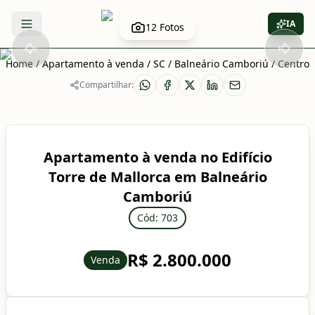
IA
12
Fotos
Abrir menu
Home
/
Apartamento à venda
/
SC
/
Balneário Camboriú
/
Centro
Compartilhar:
Apartamento à venda no Edifício
Torre de Mallorca em Balneário
Camboriú
Cód: 703
R$ 2.800.000
Venda