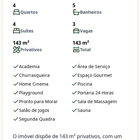
4
5
Quartos
Banheiros
4
3
Suítes
Vagas
143 m²
143 m²
Privativos
Total
Academia
Área de Serviço
Churrasqueira
Espaço Gourmet
Home Cinema
Piscina
Playground
Portaria 24 Horas
Pronto para Morar
Sala de Massagem
Salão de Jogos
Sauna
Segunda Quadra
O imóvel dispõe de 143 m² privativos, com um