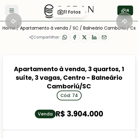
IA
11
Fotos
Abrir menu
Home
/
Apartamento à venda
/
SC
/
Balneário Camboriú
/
Cen
Compartilhar:
Apartamento à venda, 3 quartos, 1
suíte, 3 vagas, Centro - Balneário
Camboriú/SC
Cód: 74
R$ 3.904.000
Venda