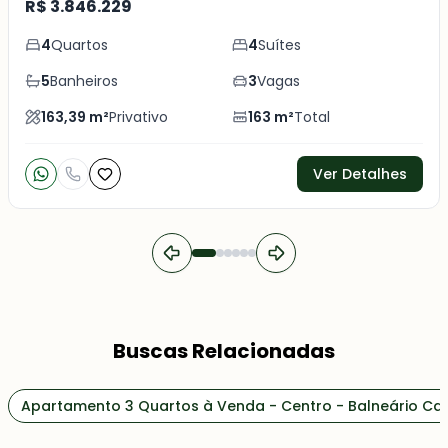
R$ 3.846.229
4
Quartos
4
Suítes
5
Banheiros
3
Vagas
163,39
m²
Privativo
163
m²
Total
Ver Detalhes
Buscas Relacionadas
Apartamento 3 Quartos à Venda - Centro - Balneário C