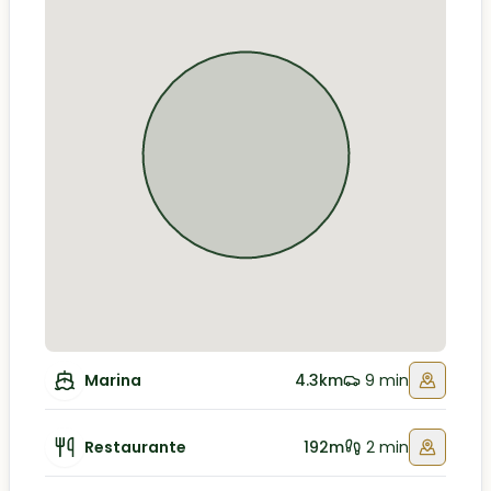
Marina
4.3km
9 min
Restaurante
192m
2 min