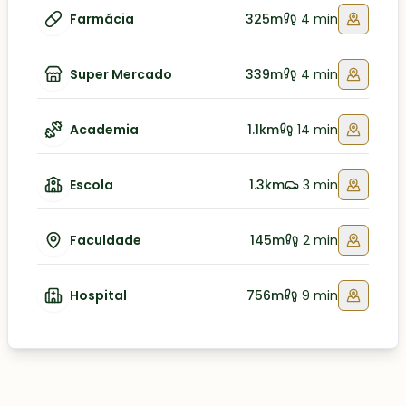
Farmácia
325m
4 min
Super Mercado
339m
4 min
Academia
1.1km
14 min
Escola
1.3km
3 min
Faculdade
145m
2 min
Hospital
756m
9 min