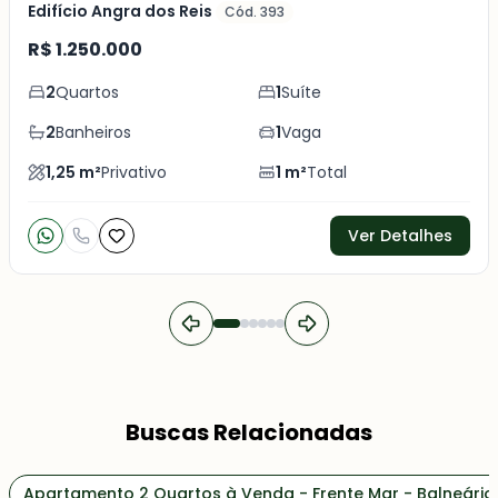
Edifício Angra dos Reis
Cód. 393
R$ 1.250.000
2
Quartos
1
Suíte
2
Banheiros
1
Vaga
1,25
m²
Privativo
1
m²
Total
Ver Detalhes
Buscas Relacionadas
Apartamento 2 Quartos à Venda - Frente Mar - Balneári