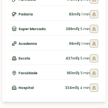
Padaria
83m
1 min
Super Mercado
389m
5 min
Academia
99m
1 min
Escola
437m
5 min
Faculdade
951m
11 min
Hospital
334m
4 min