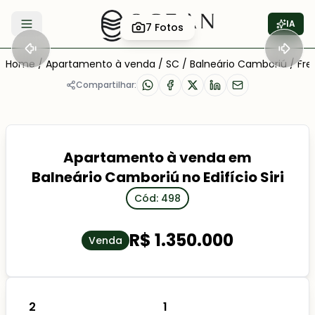
IA
7
Fotos
Abrir menu
Home
/
Apartamento à venda
/
SC
/
Balneário Camboriú
/
Fre
Compartilhar:
Apartamento à venda em
Balneário Camboriú no Edifício Siri
Cód: 498
R$ 1.350.000
Venda
2
1