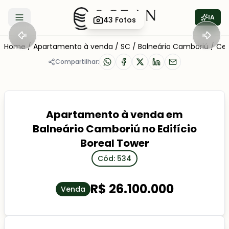
IA
43
Fotos
Abrir menu
Home
/
Apartamento à venda
/
SC
/
Balneário Camboriú
/
Cen
Compartilhar:
Apartamento à venda em
Balneário Camboriú no Edifício
Boreal Tower
Cód: 534
R$ 26.100.000
Venda