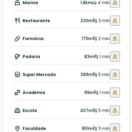
Marina
1.8km
4 min
Restaurante
230m
3 min
Farmácia
170m
2 min
Padaria
83m
1 min
Super Mercado
389m
5 min
Academia
99m
1 min
Escola
437m
5 min
Faculdade
951m
11 min