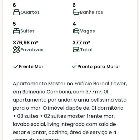
6
6
Quartos
Banheiros
5
4
Suítes
Vagas
376,98 m²
377 m²
Privativos
Total
Frente Mar
Pronto para Morar
Apartamento Master no Edifício Boreal Tower,
em Balneário Camboriú, com 377m², 01
apartamento por andar e uma belíssima vista
para o mar. O imóvel dispõe de, 01 dormitório
+ 03 suites + 02 suítes master frente mar,
lavabo social, living integrado com sala de
estar e jantar, cozinha, área de serviço e 4