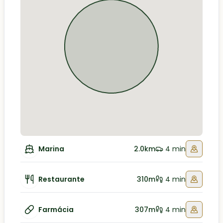
Marina
2.0km
4 min
Restaurante
310m
4 min
Farmácia
307m
4 min