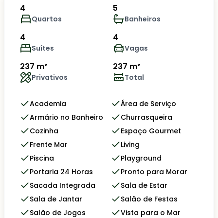
4
5
Quartos
Banheiros
4
4
Suítes
Vagas
237 m²
237 m²
Privativos
Total
Academia
Área de Serviço
Armário no Banheiro
Churrasqueira
Cozinha
Espaço Gourmet
Frente Mar
Living
Piscina
Playground
Portaria 24 Horas
Pronto para Morar
Sacada Integrada
Sala de Estar
Sala de Jantar
Salão de Festas
Salão de Jogos
Vista para o Mar