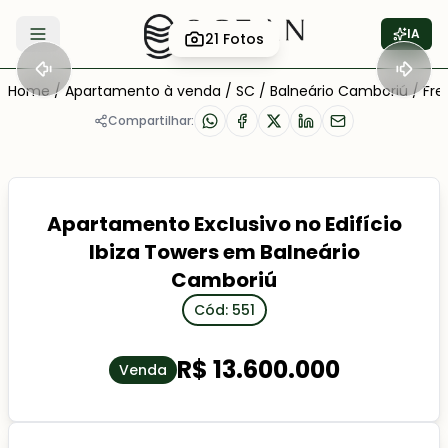
IA
21
Fotos
Abrir menu
Home
/
Apartamento à venda
/
SC
/
Balneário Camboriú
/
Fre
Compartilhar:
Apartamento Exclusivo no Edifício
Ibiza Towers em Balneário
Camboriú
Cód: 551
R$ 13.600.000
Venda