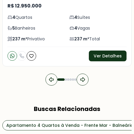
R$ 12.950.000
4
Quartos
4
Suítes
5
Banheiros
4
Vagas
237
m²
Privativo
237
m²
Total
Ver Detalhes
Buscas Relacionadas
Apartamento 4 Quartos à Venda - Frente Mar - Balneári