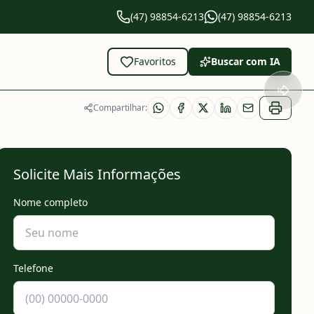
(47) 98854-6213
(47) 98854-6213
Favoritos
Buscar com IA
Compartilhar:
Solicite Mais Informações
Nome completo
*
Telefone
*