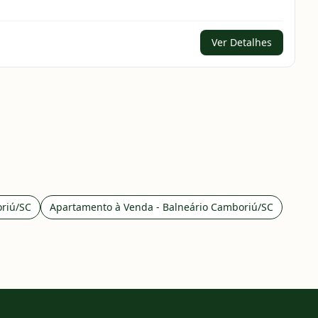
Ver Detalhes
oriú/SC
Apartamento à Venda - Balneário Camboriú/SC