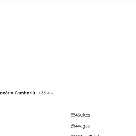
lneário Camboriú
Cód. 467
4
Suítes
4
Vagas