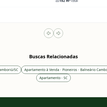
192
m²
Total
Buscas Relacionadas
Camboriú/SC
Apartamento à Venda - Pioneiros - Balneário Camb
Apartamento - SC