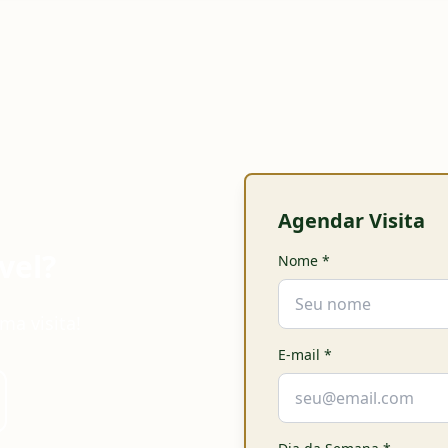
Agendar Visita
vel?
Nome
*
ma visita!
E-mail
*