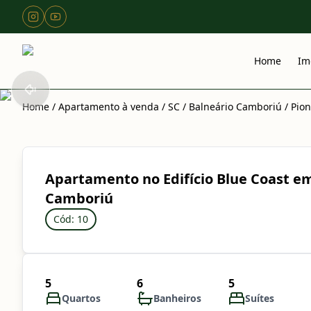
Home
Im
Home
/
Apartamento à venda
/
SC
/
Balneário Camboriú
/
Pion
Apartamento no Edifício Blue Coast e
Camboriú
Cód: 10
5
6
5
Quartos
Banheiros
Suítes