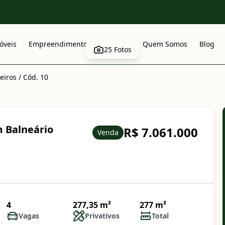
óveis
Empreendimentos
Anuncie
Quem Somos
Blog
25
Fotos
eiros
/
Cód. 10
m Balneário
R$ 7.061.000
Venda
4
277,35 m²
277 m²
Vagas
Privativos
Total