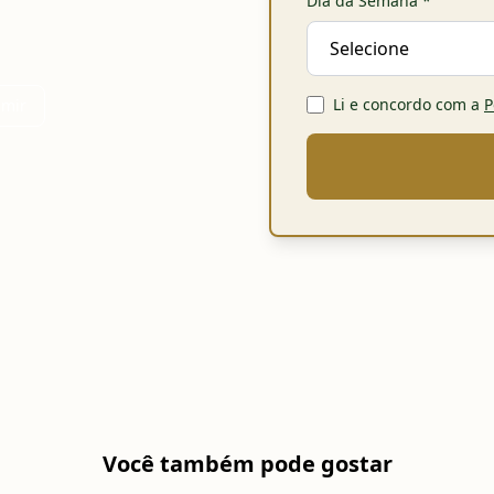
Dia da Semana
*
Li e concordo com a
P
imir
Você também pode gostar