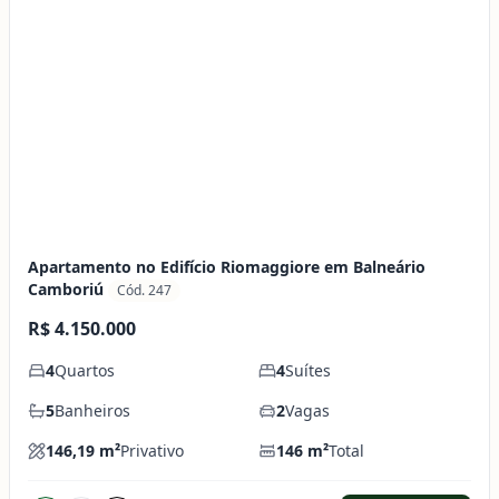
Apartamento no Edifício Riomaggiore em Balneário
Camboriú
Cód. 247
R$ 4.150.000
4
Quartos
4
Suítes
5
Banheiros
2
Vagas
146,19
m²
Privativo
146
m²
Total