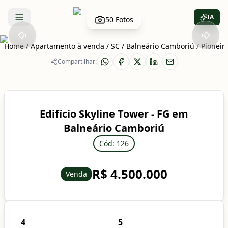
IA
50
Fotos
Abrir menu
Home
/
Apartamento à venda
/
SC
/
Balneário Camboriú
/
Pioneir
Compartilhar:
Edifício Skyline Tower - FG em
Balneário Camboriú
Cód: 126
R$ 4.500.000
Venda
4
5