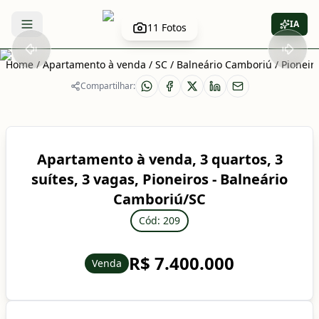
IA
11
Fotos
Abrir menu
Home
/
Apartamento à venda
/
SC
/
Balneário Camboriú
/
Pioneir
Compartilhar:
Apartamento à venda, 3 quartos, 3
suítes, 3 vagas, Pioneiros - Balneário
Camboriú/SC
Cód: 209
R$ 7.400.000
Venda