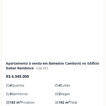
Apartamento à venda em Balneário Camboriú no Edifício
Italian Residence
Cód. 615
R$ 6.949.000
4
Quartos
4
Suítes
5
Banheiros
2
Vagas
192
m²
Privativo
192
m²
Total