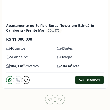
Apartamento no Edifício Boreal Tower em Balneário
Camboriú - Frente Mar
Cód. 575
R$ 11.000.000
4
Quartos
4
Suítes
5
Banheiros
3
Vagas
184,3
m²
Privativo
184
m²
Total
Ver Detalhes