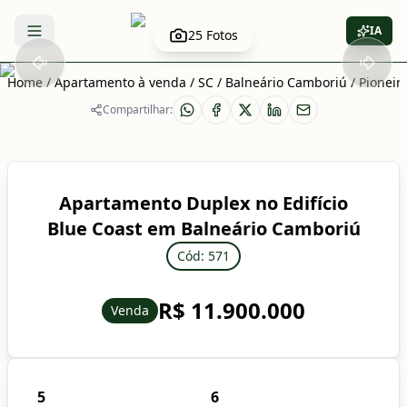
IA
25
Fotos
Abrir menu
Home
/
Apartamento à venda
/
SC
/
Balneário Camboriú
/
Pioneir
Compartilhar:
Apartamento Duplex no Edifício
Blue Coast em Balneário Camboriú
Cód: 571
R$ 11.900.000
Venda
5
6