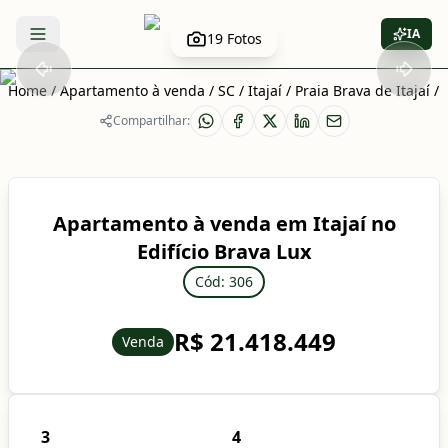
IA
19
Fotos
Abrir menu
Home
/
Apartamento à venda
/
SC
/
Itajaí
/
Praia Brava de Itajaí
/
Compartilhar:
Apartamento à venda em Itajaí no
Edifício Brava Lux
Cód: 306
R$ 21.418.449
Venda
3
4