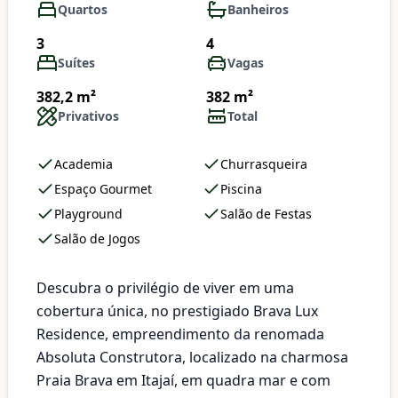
Quartos
Banheiros
3
4
Suítes
Vagas
382,2 m²
382 m²
Privativos
Total
Academia
Churrasqueira
Espaço Gourmet
Piscina
Playground
Salão de Festas
Salão de Jogos
Descubra o privilégio de viver em uma
cobertura única, no prestigiado Brava Lux
Residence, empreendimento da renomada
Absoluta Construtora, localizado na charmosa
Praia Brava em Itajaí, em quadra mar e com