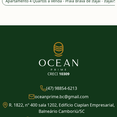
Apartamento 4 Quartos à Venda - Praia Brava de Itajaí - Itajaí/S
CRECI
10309
(47) 98854-6213
oceanprime.bc@gmail.com
R. 1822, nº 400 sala 1202, Edifício Ciaplan Empresarial,
Balneário Camboriú/SC