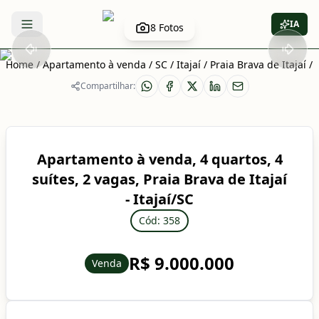
IA
8
Fotos
Abrir menu
Home
/
Apartamento à venda
/
SC
/
Itajaí
/
Praia Brava de Itajaí
/
Compartilhar:
Apartamento à venda, 4 quartos, 4
suítes, 2 vagas, Praia Brava de Itajaí
- Itajaí/SC
Cód: 358
R$ 9.000.000
Venda