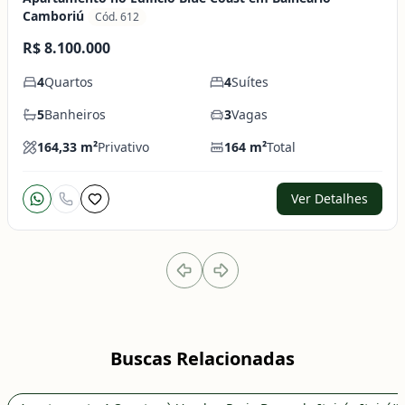
Camboriú
Cód. 612
R$ 8.100.000
4
Quartos
4
Suítes
5
Banheiros
3
Vagas
164,33
m²
Privativo
164
m²
Total
Ver Detalhes
Buscas Relacionadas