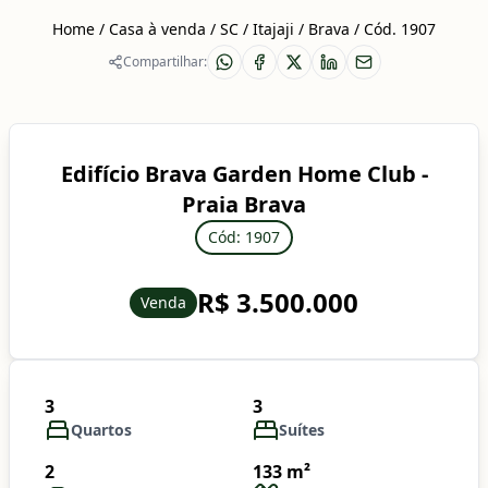
Home
/
Casa à venda
/
SC
/
Itajaji
/
Brava
/
Cód. 1907
Compartilhar:
Edifício Brava Garden Home Club -
Praia Brava
Cód: 1907
R$ 3.500.000
Venda
3
3
Quartos
Suítes
2
133 m²