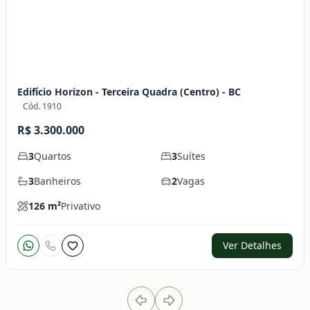
Edifício Horizon - Terceira Quadra (Centro) - BC
Cód. 1910
R$ 3.300.000
3
Quartos
3
Suítes
3
Banheiros
2
Vagas
126
m²
Privativo
Ver Detalhes