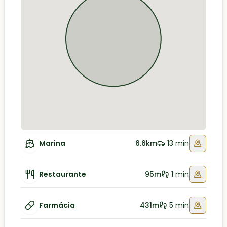
Marina
6.6km
13 min
Restaurante
95m
1 min
Farmácia
431m
5 min