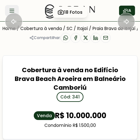
IA
18
Fotos
Abrir menu
Home
/
Cobertura à venda
/
SC
/
Itajaí
/
Praia Brava de Itajaí
/
Compartilhar:
Cobertura à venda no Edifício
Brava Beach Aroeira em Balneário
Camboriú
Cód: 341
R$ 10.000.000
Venda
Condomínio R$ 1.500,00