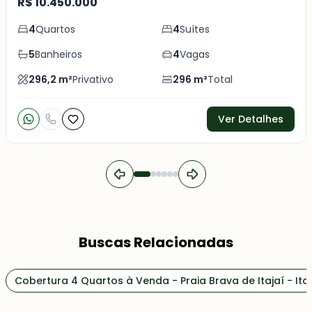
R$ 10.450.000
4
Quartos
4
Suítes
5
Banheiros
4
Vagas
296,2
m²
Privativo
296
m²
Total
Ver Detalhes
Buscas Relacionadas
Cobertura 4 Quartos à Venda - Praia Brava de Itajaí - Ita