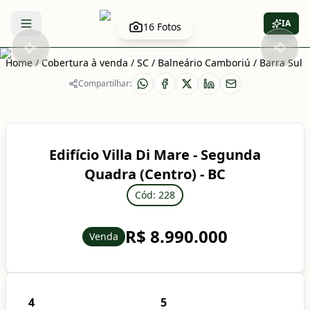
IA
16
Fotos
Abrir menu
Home
/
Cobertura à venda
/
SC
/
Balneário Camboriú
/
Barra Sul
/
Compartilhar:
Edifício Villa Di Mare - Segunda
Quadra (Centro) - BC
Cód: 228
R$ 8.990.000
Venda
4
5