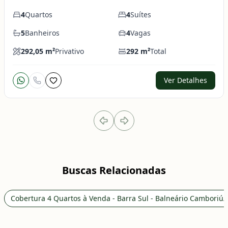
4
Quartos
4
Suítes
5
Banheiros
4
Vagas
292,05
m²
Privativo
292
m²
Total
Ver Detalhes
Buscas Relacionadas
Cobertura 4 Quartos à Venda - Barra Sul - Balneário Camboriú/