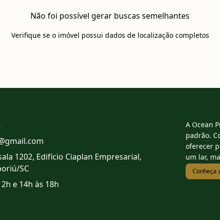
Não foi possível gerar buscas semelhantes
Verifique se o imóvel possui dados de localização completos
3
A Ocean P
padrão. C
@gmail.com
oferecer 
sala 1202, Edifício Ciaplan Empresarial,
um lar, ma
boriú/SC
Conheça 
12h e 14h às 18h