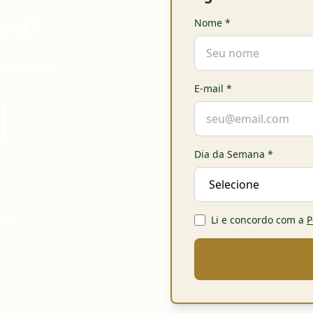
vel?
Nome
*
ma visita!
E-mail
*
Dia da Semana
*
Li e concordo com a
P
imir