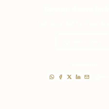
Gostou desse imó
Favorite, compartilhe ou agende u
Favoritar imóvel
Compartilhar
Impr