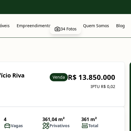
óveis
Empreendimentos
Anuncie
Quem Somos
Blog
34
Fotos
ício Riva
R$ 13.850.000
Venda
IPTU R$ 0,02
4
361,04 m²
361 m²
Vagas
Privativos
Total