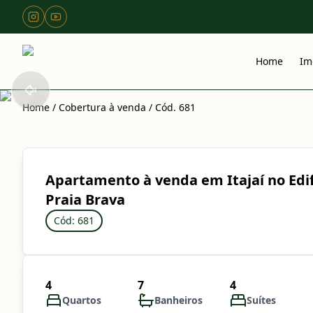
Home
Im
Home
/
Cobertura à venda
/
Cód. 681
Apartamento à venda em Itajaí no Edif
Praia Brava
Cód: 681
4
7
4
Quartos
Banheiros
Suítes