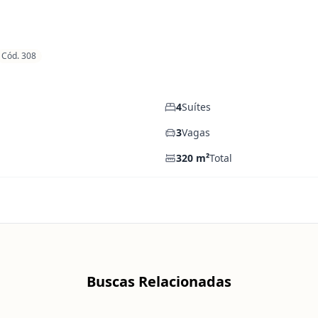
Cód. 308
4
Suítes
3
Vagas
320
m²
Total
Buscas Relacionadas