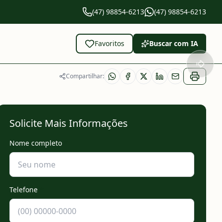
(47) 98854-6213
(47) 98854-6213
Favoritos
Buscar com IA
Compartilhar:
Solicite Mais Informações
Nome completo
*
Telefone
*