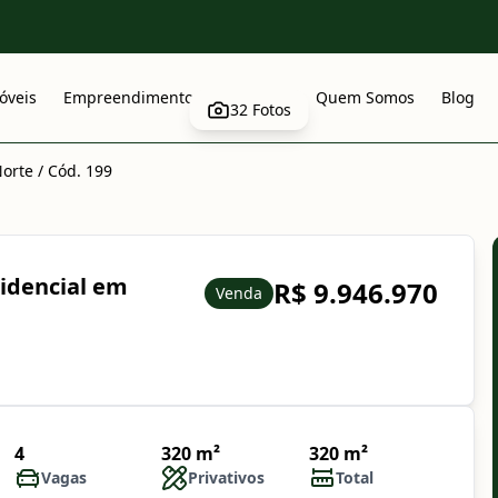
óveis
Empreendimentos
Anuncie
Quem Somos
Blog
32
Fotos
Norte
/
Cód. 199
idencial em
R$ 9.946.970
Venda
4
320 m²
320 m²
Vagas
Privativos
Total