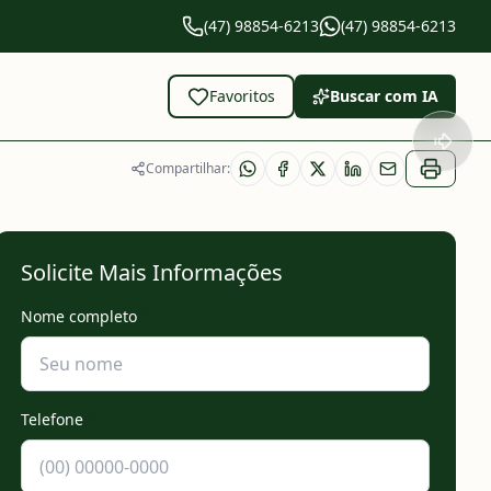
(47) 98854-6213
(47) 98854-6213
Favoritos
Buscar com IA
Compartilhar:
Solicite Mais Informações
Nome completo
*
Telefone
*