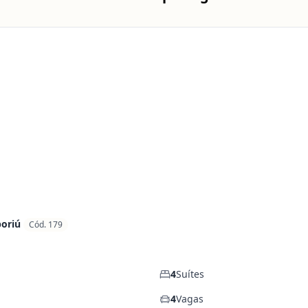
oriú
Cód. 179
4
Suítes
4
Vagas