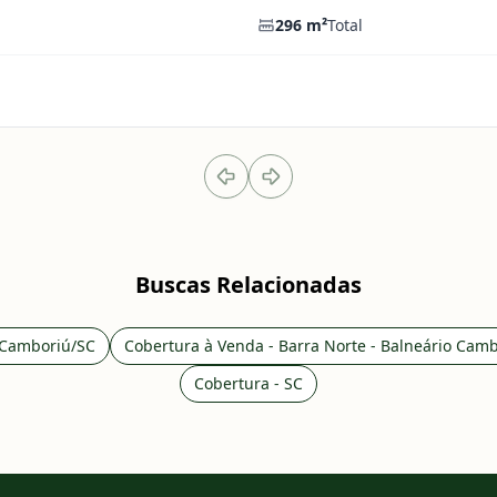
296
m²
Total
Buscas Relacionadas
o Camboriú/SC
Cobertura à Venda - Barra Norte - Balneário Cam
Cobertura - SC