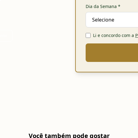
Dia da Semana
*
Li e concordo com a
P
imir
Você também pode gostar