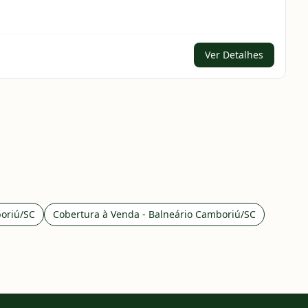
Ver Detalhes
boriú/SC
Cobertura à Venda - Balneário Camboriú/SC