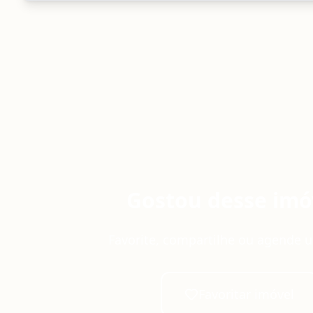
Gostou desse imó
Favorite, compartilhe ou agende u
Favoritar imóvel