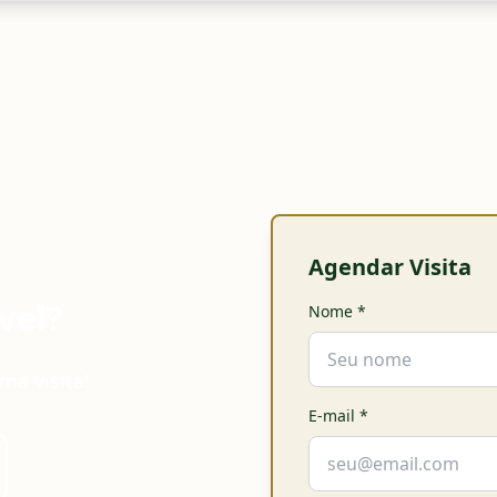
Agendar Visita
vel?
Nome
*
ma visita!
E-mail
*