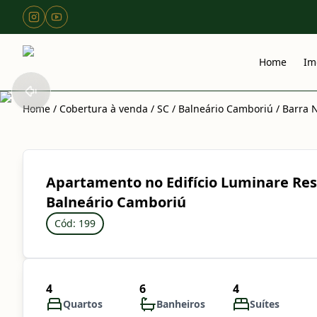
Home
Im
Home
/
Cobertura à venda
/
SC
/
Balneário Camboriú
/
Barra 
Apartamento no Edifício Luminare Res
Balneário Camboriú
Cód: 199
4
6
4
Quartos
Banheiros
Suítes