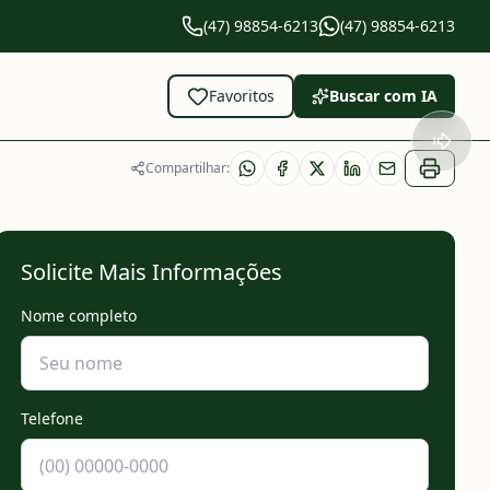
(47) 98854-6213
(47) 98854-6213
Favoritos
Buscar com IA
Compartilhar:
Solicite Mais Informações
Nome completo
*
Telefone
*