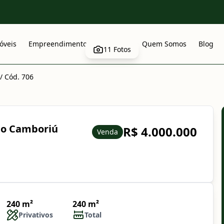
óveis
Empreendimentos
Anuncie
Quem Somos
Blog
11
Fotos
/
Cód. 706
io Camboriú
R$ 4.000.000
Venda
240 m²
240 m²
Privativos
Total