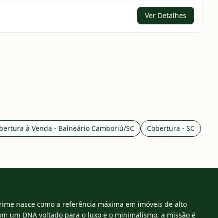
Ver Detalhes
bertura à Venda - Balneário Camboriú/SC
Cobertura - SC
rime nasce como a referência máxima em imóveis de alto
om um DNA voltado para o luxo e o minimalismo, a missão é