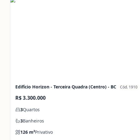
Edifício Horizon - Terceira Quadra (Centro) - BC
Cód. 1910
R$ 3.300.000
3
Quartos
3
Banheiros
126
m²
Privativo