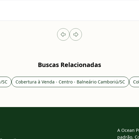
Buscas Relacionadas
ú/SC
Cobertura à Venda - Centro - Balneário Camboriú/SC
Co
3
A Ocean P
padrão. C