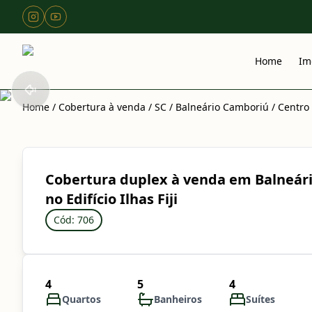
Home
Im
Home
/
Cobertura à venda
/
SC
/
Balneário Camboriú
/
Centro
Cobertura duplex à venda em Balneár
no Edifício Ilhas Fiji
Cód: 706
4
5
4
Quartos
Banheiros
Suítes