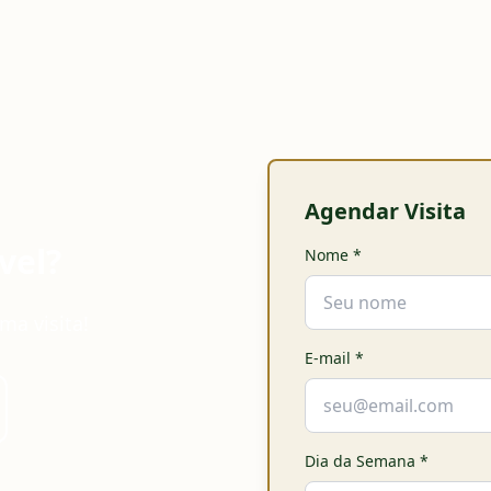
Agendar Visita
vel?
Nome
*
ma visita!
E-mail
*
Dia da Semana
*