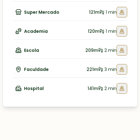
Super Mercado
121m
1 min
Academia
120m
1 min
Escola
209m
2 min
Faculdade
221m
3 min
Hospital
141m
2 min