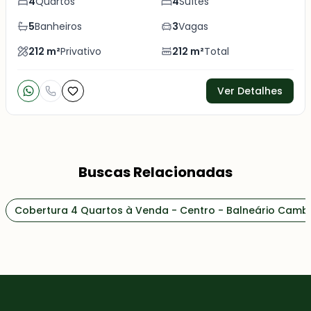
4
Quartos
4
Suítes
5
Banheiros
3
Vagas
212
m²
Privativo
212
m²
Total
Ver Detalhes
Buscas Relacionadas
Cobertura 4 Quartos à Venda - Centro - Balneário Camb