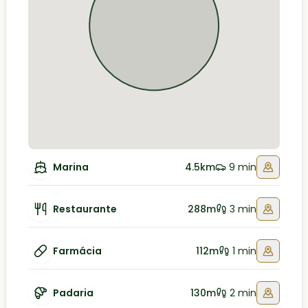
Marina
4.5km
9 min
Restaurante
288m
3 min
Farmácia
112m
1 min
Padaria
130m
2 min