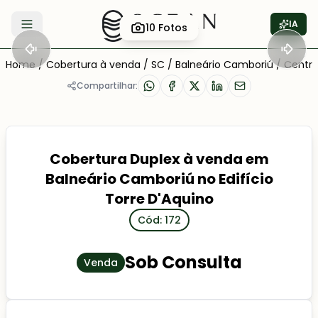
IA
10
Fotos
Abrir menu
Home
/
Cobertura à venda
/
SC
/
Balneário Camboriú
/
Centr
Compartilhar:
Cobertura Duplex à venda em
Balneário Camboriú no Edifício
Torre D'Aquino
Cód: 172
Sob Consulta
Venda