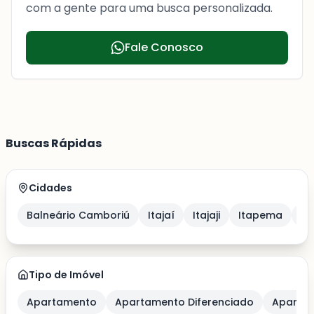
com a gente para uma busca personalizada.
Fale Conosco
Buscas Rápidas
Cidades
Balneário Camboriú
Itajaí
Itajaji
Itapema
Po
Tipo de Imóvel
Apartamento
Apartamento Diferenciado
Apartam