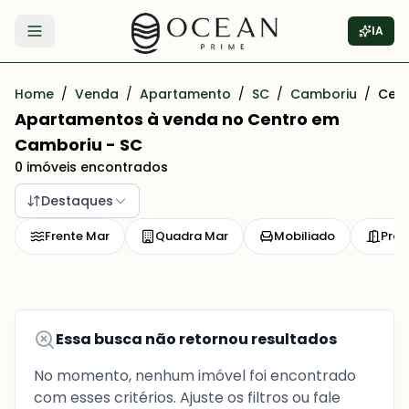
IA
Abrir menu
Home
/
Venda
/
Apartamento
/
SC
/
Camboriu
/
Cent
Apartamentos à venda no Centro em
Camboriu - SC
0 imóveis encontrados
Destaques
Frente Mar
Quadra Mar
Mobiliado
Pron
Essa busca não retornou resultados
No momento, nenhum imóvel foi encontrado
com esses critérios. Ajuste os filtros ou fale