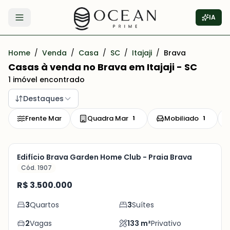
IA
Abrir menu
Home
/
Venda
/
Casa
/
SC
/
Itajaji
/
Brava
Casas à venda no Brava em Itajaji - SC
1 imóvel encontrado
Destaques
Frente Mar
Quadra Mar
Mobiliado
1
1
Mobiliado
Pronto para Morar
Quadra Mar
Edifício Brava Garden Home Club - Praia Brava
Cód. 1907
Em breve fotos
R$ 3.500.000
3
Quartos
3
Suítes
2
Vagas
133
m²
Privativo