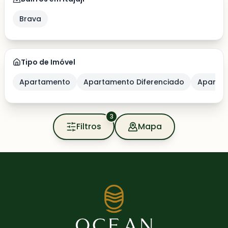
Brava
Tipo de Imóvel
Apartamento
Apartamento Diferenciado
Apartam
3
Filtros
Mapa