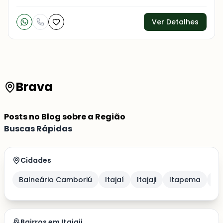
Ver Detalhes
Brava
Posts no Blog sobre a Região
Buscas Rápidas
Cidades
Balneário Camboriú
Itajaí
Itajaji
Itapema
Po
Bairros em Itajaji