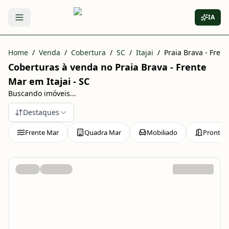
IA
Abrir menu
Home
/
Venda
/
Cobertura
/
SC
/
Itajai
/
Praia Brava - Fren
Coberturas à venda no Praia Brava - Frente
Mar em Itajai - SC
Buscando imóveis...
Destaques
Frente Mar
Quadra Mar
Mobiliado
Pronto 