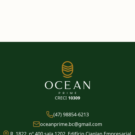
CRECI
10309
(47) 98854-6213
oceanprime.bc@gmail.com
R. 1822, nº 400 sala 1202, Edifício Ciaplan Empresarial,