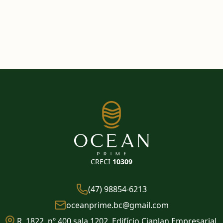
CRECI
10309
(47) 98854-6213
oceanprime.bc@gmail.com
R. 1822, nº 400 sala 1202, Edifício Ciaplan Empresarial,