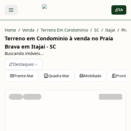
IA
Abrir menu
Home
/
Venda
/
Terreno Em Condominio
/
SC
/
Itajai
/
Prai
Terreno em Condominio à venda no Praia
Brava em Itajai - SC
Buscando imóveis...
Destaques
Frente Mar
Quadra Mar
Mobiliado
Pronto 