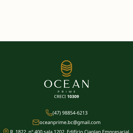
CRECI
10309
(47) 98854-6213
oceanprime.bc@gmail.com
R. 1822, nº 400 sala 1202, Edifício Ciaplan Empresarial,