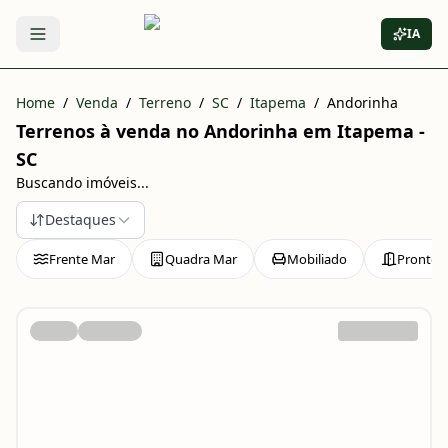
IA
Abrir menu
Home
/
Venda
/
Terreno
/
SC
/
Itapema
/
Andorinha
Terrenos à venda no Andorinha em Itapema -
SC
Buscando imóveis...
Destaques
Frente Mar
Quadra Mar
Mobiliado
Pronto 