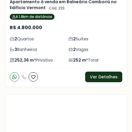
Apartamento à venda em Balneário Camboriú no
Edifício Vermont
Cód. 223
A 1.8km de distância
R$ 4.800.000
2
Quartos
2
Suítes
3
Banheiros
2
Vagas
252,36
m²
Privativo
252
m²
Total
Ver Detalhes
Veja
Mais