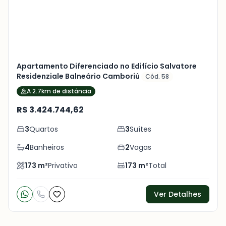
Apartamento Diferenciado no Edifício Salvatore
Residenziale Balneário Camboriú
Cód. 58
A 2.7km de distância
R$ 3.424.744,62
3
Quartos
3
Suítes
4
Banheiros
2
Vagas
173
m²
Privativo
173
m²
Total
Ver Detalhes