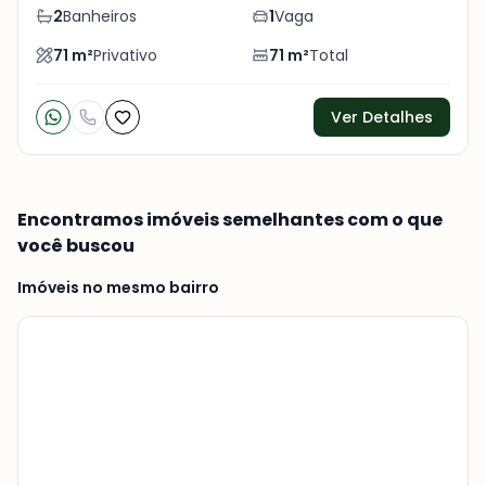
foto
s
2
Banheiros
1
Vaga
71
m²
Privativo
71
m²
Total
Ver Detalhes
Encontramos imóveis semelhantes com o que
você buscou
Imóveis no mesmo bairro
Veja
Mais
+
13
foto
s