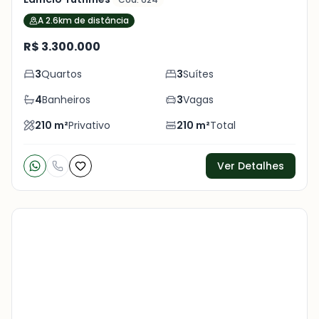
A 2.6km de distância
R$ 3.300.000
3
Quartos
3
Suítes
4
Banheiros
3
Vagas
210
m²
Privativo
210
m²
Total
Ver Detalhes
Veja
Mais
+
28
foto
s