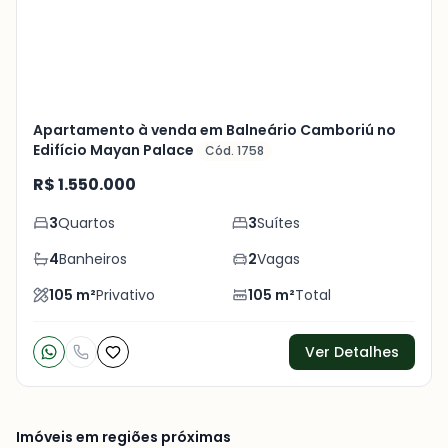
Apartamento à venda em Balneário Camboriú no
Edifício Mayan Palace
Cód. 1758
R$ 1.550.000
3
Quartos
3
Suítes
4
Banheiros
2
Vagas
105
m²
Privativo
105
m²
Total
Ver Detalhes
Imóveis em regiões próximas