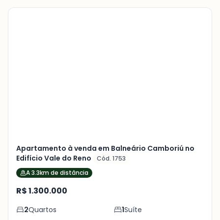
Veja
Mais
+
24
foto
s
Apartamento à venda em Balneário Camboriú no
Edifício Vale do Reno
Cód. 1753
A 3.3km de distância
R$ 1.300.000
2
Quartos
1
Suíte