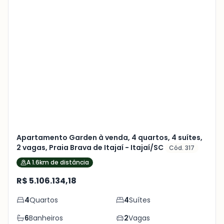
Veja
Mais
+
29
foto
s
Apartamento Garden à venda, 4 quartos, 4 suítes,
2 vagas, Praia Brava de Itajaí - Itajaí/SC
Cód. 317
A 1.6km de distância
R$ 5.106.134,18
4
Quartos
4
Suítes
6
Banheiros
2
Vagas