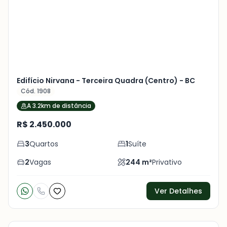
+
16
foto
s
Edifício Nirvana - Terceira Quadra (Centro) - BC
Cód. 1908
A 3.2km de distância
R$ 2.450.000
3
Quartos
1
Suíte
2
Vagas
244
m²
Privativo
Ver Detalhes