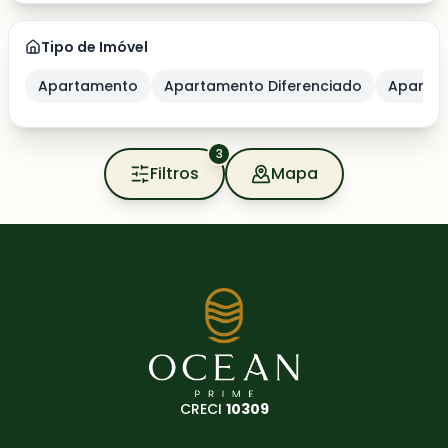
Tipo de Imóvel
Apartamento
Apartamento Diferenciado
Apartam
3
Filtros
Mapa
CRECI
10309