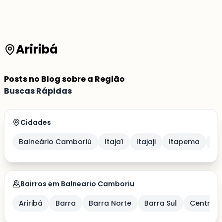
Ariribá
Posts no Blog sobre a Região
Buscas Rápidas
Cidades
Balneário Camboriú
Itajaí
Itajaji
Itapema
Po
Bairros em Balneario Camboriu
Ariribá
Barra
Barra Norte
Barra Sul
Centro