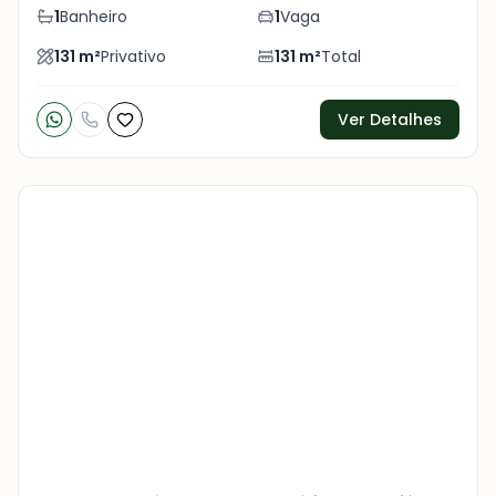
1
Banheiro
1
Vaga
131
m²
Privativo
131
m²
Total
Ver Detalhes
Veja
Mais
+
19
foto
s