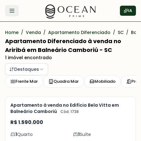
IA
Abrir menu
Home
/
Venda
/
Apartamento Diferenciado
/
SC
/
Bal
Apartamento Diferenciado à venda no
Ariribá em Balneário Camboriú - SC
1 imóvel encontrado
Destaques
Frente Mar
Quadra Mar
Mobiliado
Pron
Pronto para Morar
Apartamento à venda no Edifício Bela Vitta em
Balneário Camboriú
Cód. 1738
Veja
R$ 1.590.000
Mais
1
Quarto
1
Suíte
+
10