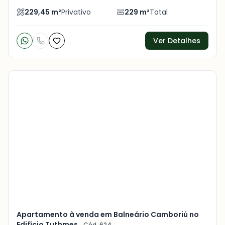
229,45
m²
Privativo
229
m²
Total
Ver Detalhes
Veja
Mais
+
5
foto
s
Apartamento à venda em Balneário Camboriú no
Edifício Tuthmes
Cód. 624