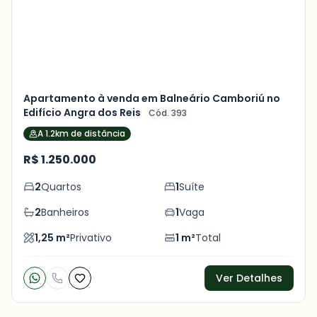
foto
s
Apartamento à venda em Balneário Camboriú no
Edifício Angra dos Reis
Cód. 393
A 1.2km de distância
R$ 1.250.000
2
Quartos
1
Suíte
2
Banheiros
1
Vaga
1,25
m²
Privativo
1
m²
Total
Ver Detalhes