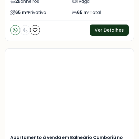
2
Banheiros
1
Vaga
65
m²
Privativo
65
m²
Total
Ver Detalhes
Veja
Mais
+
3
foto
s
Apartamento à venda em Balneário Camboriú no