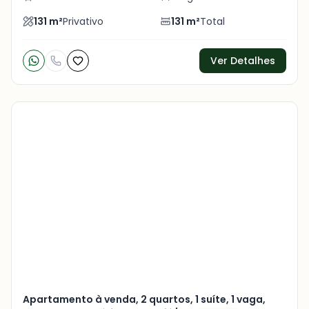
131
m²
Privativo
131
m²
Total
Ver Detalhes
Veja
Mais
+
5
foto
s
Apartamento à venda, 2 quartos, 1 suíte, 1 vaga,