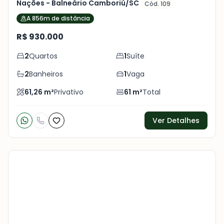
Nações - Balneário Camboriú/SC
Cód. 109
A 856m de distância
R$ 930.000
2
Quartos
1
Suíte
2
Banheiros
1
Vaga
61,26
m²
Privativo
61
m²
Total
Ver Detalhes
Veja
Mais
+
7