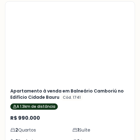
Veja
Mais
+
5
foto
s
Apartamento à venda em Balneário Camboriú no
Edifício Cidade Bauru
Cód. 1741
A 1.3km de distância
R$ 990.000
2
Quartos
1
Suíte