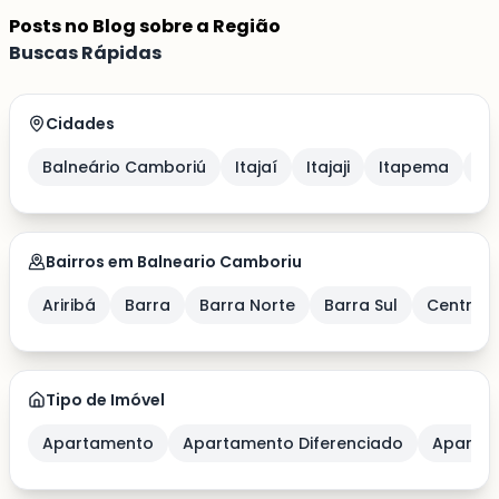
Posts no Blog sobre a Região
Buscas Rápidas
Cidades
Balneário Camboriú
Itajaí
Itajaji
Itapema
Po
Bairros em Balneario Camboriu
Ariribá
Barra
Barra Norte
Barra Sul
Centro
Tipo de Imóvel
Apartamento
Apartamento Diferenciado
Apartam