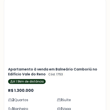
Veja
Mais
+
24
foto
s
Apartamento à venda em Balneário Camboriú no
Edifício Vale do Reno
Cód. 1753
A 1.9km de distância
R$ 1.300.000
2
Quartos
1
Suíte
1
Banheiro
1
Vaga