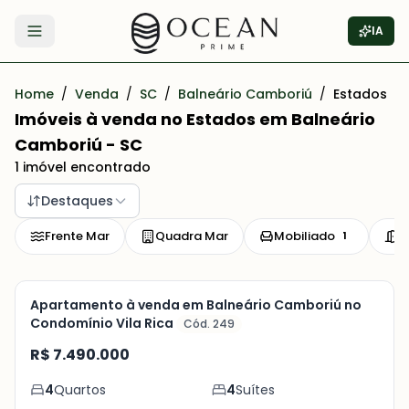
IA
Abrir menu
Home
/
Venda
/
SC
/
Balneário Camboriú
/
Estados
Imóveis à venda no Estados em Balneário
Camboriú - SC
1 imóvel encontrado
Destaques
Frente Mar
Quadra Mar
Mobiliado
P
1
Mobiliado
Pronto para Morar
Apartamento à venda em Balneário Camboriú no
Condomínio Vila Rica
Cód. 249
Veja
R$ 7.490.000
Mais
4
Quartos
4
Suítes
+
13