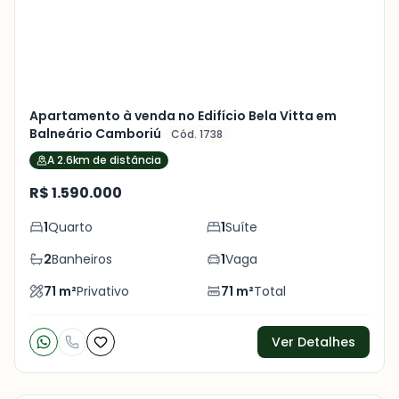
Apartamento à venda no Edifício Bela Vitta em
Balneário Camboriú
Cód. 1738
A 2.6km de distância
R$ 1.590.000
1
Quarto
1
Suíte
2
Banheiros
1
Vaga
71
m²
Privativo
71
m²
Total
Ver Detalhes