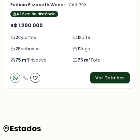
Edifício Elizabeth Weber
Cód. 702
A 1.6km de distância
R$ 1.200.000
2
Quartos
1
Suíte
2
Banheiros
1
Vaga
75
m²
Privativo
75
m²
Total
Ver Detalhes
Estados