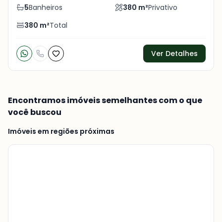
foto
s
5
Banheiros
380
m²
Privativo
380
m²
Total
Ver Detalhes
Encontramos imóveis semelhantes com o que
você buscou
Imóveis em regiões próximas
Veja
Mais
+
10
foto
s