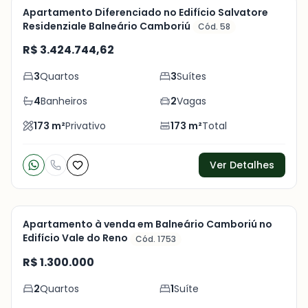
Pronto para Morar
Sacada
Apartamento Diferenciado no Edifício Salvatore
Residenziale Balneário Camboriú
Cód. 58
Veja
R$ 3.424.744,62
Mais
3
Quartos
3
Suítes
+
28
foto
s
4
Banheiros
2
Vagas
173
m²
Privativo
173
m²
Total
Ver Detalhes
Pronto para Morar
Apartamento à venda em Balneário Camboriú no
Edifício Vale do Reno
Cód. 1753
Veja
R$ 1.300.000
Mais
2
Quartos
1
Suíte
+
24