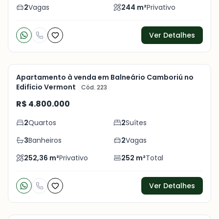
foto
s
2
Vagas
244
m²
Privativo
Ver Detalhes
Apartamento à venda em Balneário Camboriú no
Edifício Vermont
Cód. 223
Veja
R$ 4.800.000
Mais
2
Quartos
2
Suítes
+
19
foto
s
3
Banheiros
2
Vagas
252,36
m²
Privativo
252
m²
Total
Ver Detalhes