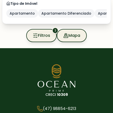
Tipo de Imóvel
Apartamento
Apartamento Diferenciado
Apartam
3
Filtros
Mapa
CRECI
10309
(47) 98854-6213