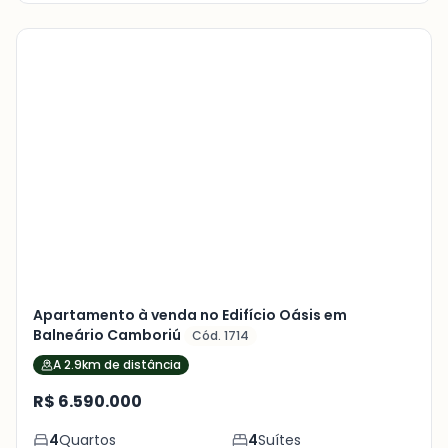
Veja
Mais
+
6
foto
s
Apartamento à venda no Edifício Oásis em
Balneário Camboriú
Cód. 1714
A 2.9km de distância
R$ 6.590.000
4
Quartos
4
Suítes