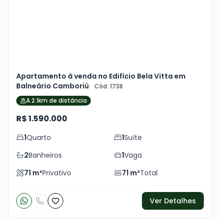
foto
s
Apartamento à venda no Edifício Bela Vitta em
Balneário Camboriú
Cód. 1738
A 2.1km de distância
R$ 1.590.000
1
Quarto
1
Suíte
2
Banheiros
1
Vaga
71
m²
Privativo
71
m²
Total
Ver Detalhes