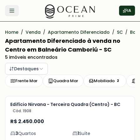
IA
Abrir menu
Home
/
Venda
/
Apartamento Diferenciado
/
SC
/
Bal
Apartamento Diferenciado à venda no
Centro em Balneário Camboriú - SC
5 imóveis encontrados
Destaques
Frente Mar
Quadra Mar
Mobiliado
P
2
Mobiliado
Pronto para Morar
Sacada
Edifício Nirvana - Terceira Quadra (Centro) - BC
Cód. 1908
Veja
R$ 2.450.000
Mais
3
Quartos
1
Suíte
+
16