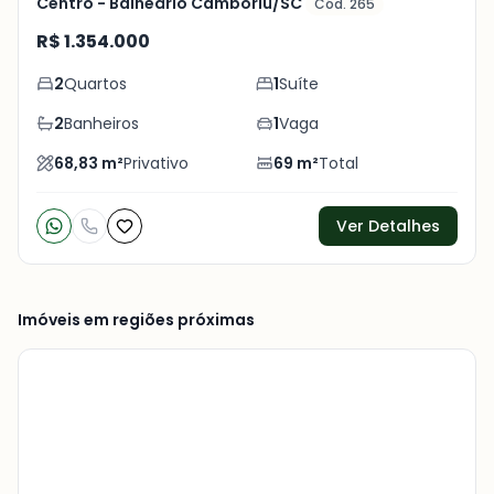
Centro - Balneário Camboriú/SC
Cód. 265
R$ 1.354.000
2
Quartos
1
Suíte
2
Banheiros
1
Vaga
68,83
m²
Privativo
69
m²
Total
Ver Detalhes
Imóveis em regiões próximas
Veja
Mais
+
10