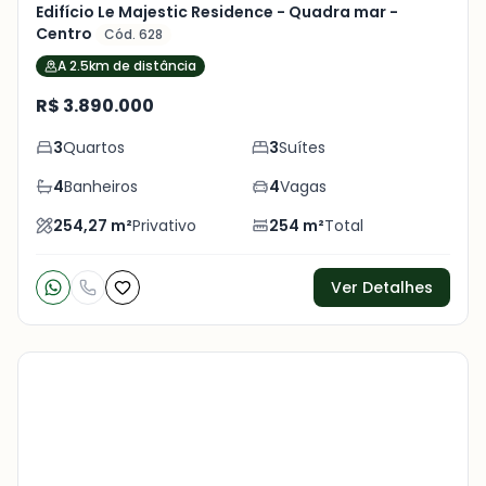
Edifício Le Majestic Residence - Quadra mar -
Centro
Cód. 628
A 2.5km de distância
R$ 3.890.000
3
Quartos
3
Suítes
4
Banheiros
4
Vagas
254,27
m²
Privativo
254
m²
Total
Ver Detalhes
Veja
Mais