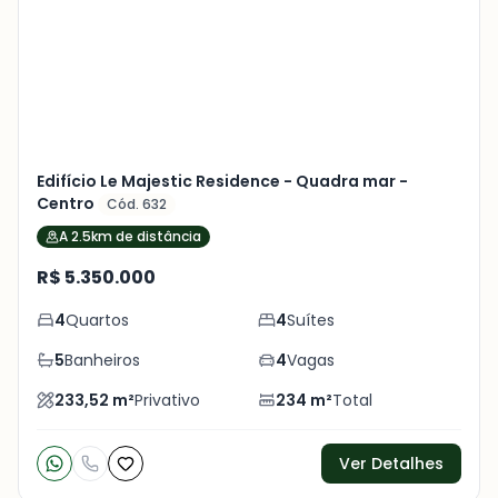
+
15
foto
s
Edifício Le Majestic Residence - Quadra mar -
Centro
Cód. 632
A 2.5km de distância
R$ 5.350.000
4
Quartos
4
Suítes
5
Banheiros
4
Vagas
233,52
m²
Privativo
234
m²
Total
Ver Detalhes