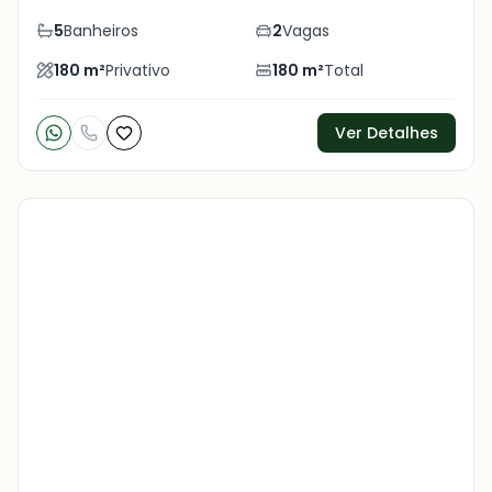
5
Banheiros
2
Vagas
180
m²
Privativo
180
m²
Total
Ver Detalhes
Veja
Mais
+
29
foto
s