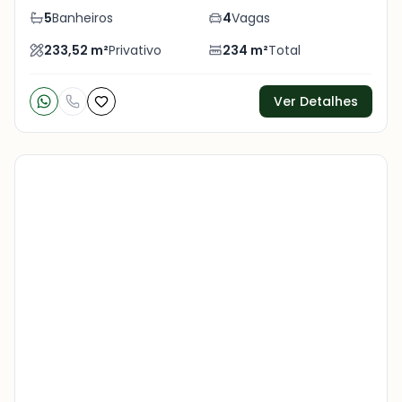
5
Banheiros
4
Vagas
233,52
m²
Privativo
234
m²
Total
Ver Detalhes
Veja
Mais
+
16
foto
s