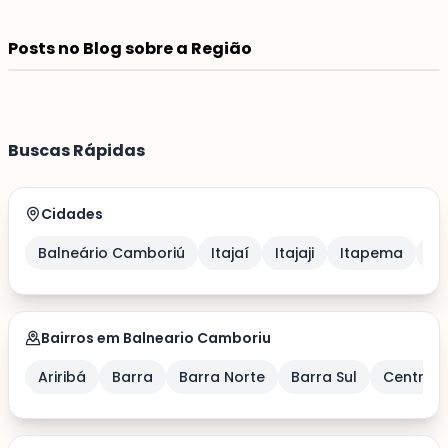
27/03/2026
1 min
Balneário Camboriú +1
Posts no Blog sobre a Região
Buscas Rápidas
Cidades
Balneário Camboriú
Itajaí
Itajaji
Itapema
Po
Bairros em Balneario Camboriu
Ariribá
Barra
Barra Norte
Barra Sul
Centro