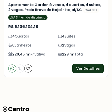
Apartamento Garden à venda, 4 quartos, 4 suítes,
2 vagas, Praia Brava de Itajaí - Itajaí/SC
Cód. 317
A 3.4km de distância
R$ 5.106.134,18
4
Quartos
4
Suítes
6
Banheiros
2
Vagas
229,45
m²
Privativo
229
m²
Total
Ver Detalhes
Balneário Camboriú: O Destino de Alto Padrão
Que Atrai Investidores e Quem Busca Qualidade
Centro
de Vida