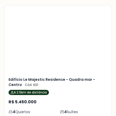
Veja
Mais
+
15
foto
s
Edifício Le Majestic Residence - Quadra mar -
Centro
Cód. 631
A 2.5km de distância
R$ 5.450.000
4
Quartos
4
Suítes