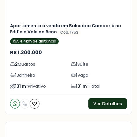
Apartamento à venda em Balneário Camboriú no
Edifício Vale do Reno
Cód. 1753
A 4.4km de distância
R$ 1.300.000
2
Quartos
1
Suíte
1
Banheiro
1
Vaga
131
m²
Privativo
131
m²
Total
Ver Detalhes