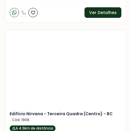
Ver Detalhes
Veja
Mais
+
16
foto
s
Edifício Nirvana - Terceira Quadra (Centro) - BC
Cód. 1908
A 4.3km de distância