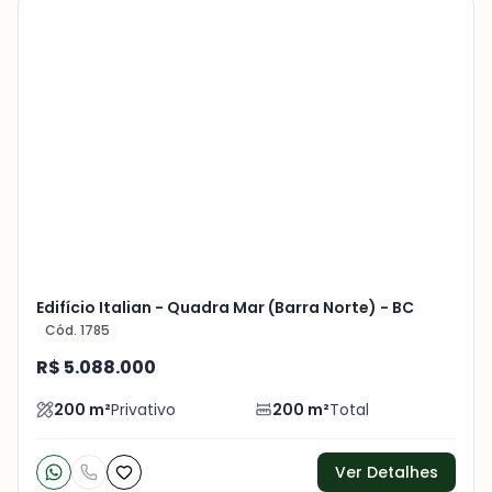
Veja
Mais
+
9
foto
s
Edifício Italian - Quadra Mar (Barra Norte) - BC
Cód. 1785
R$ 5.088.000
200
m²
Privativo
200
m²
Total
Ver Detalhes