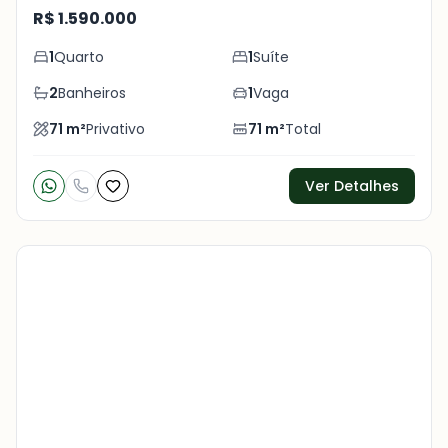
R$ 1.590.000
1
Quarto
1
Suíte
2
Banheiros
1
Vaga
71
m²
Privativo
71
m²
Total
Ver Detalhes
Veja
Mais
+
24
foto
s