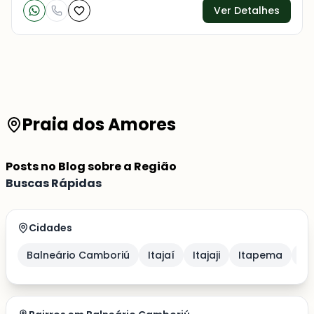
Ver Detalhes
Praia dos Amores
Posts no Blog sobre a Região
Buscas Rápidas
Cidades
Balneário Camboriú
Itajaí
Itajaji
Itapema
Po