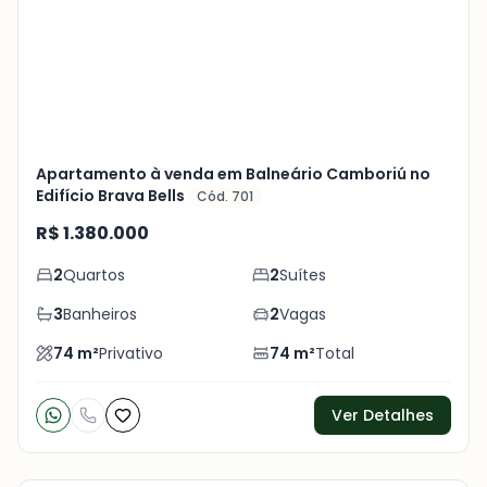
+
4
foto
s
Apartamento à venda em Balneário Camboriú no
Edifício Brava Bells
Cód. 701
R$ 1.380.000
2
Quartos
2
Suítes
3
Banheiros
2
Vagas
74
m²
Privativo
74
m²
Total
Ver Detalhes