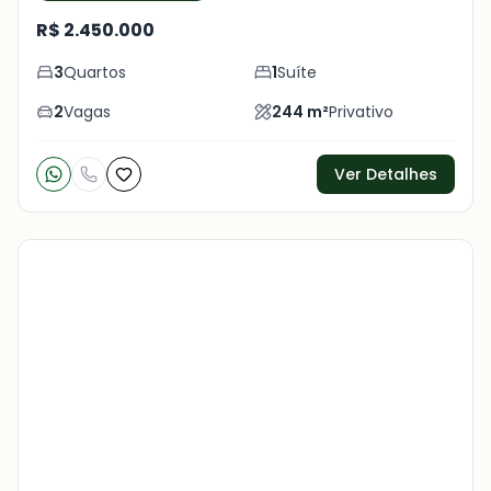
R$ 2.450.000
3
Quartos
1
Suíte
2
Vagas
244
m²
Privativo
Ver Detalhes
Veja
Mais
+
29
foto
s