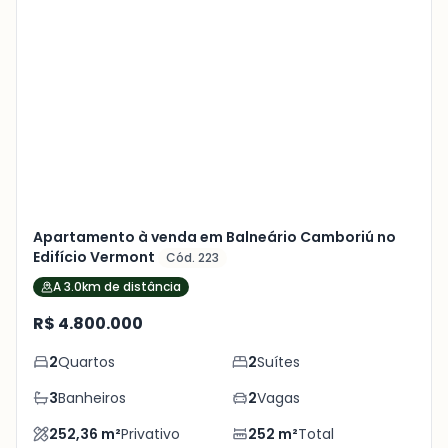
Veja
Mais
+
19
foto
s
Apartamento à venda em Balneário Camboriú no
Edifício Vermont
Cód. 223
A 3.0km de distância
R$ 4.800.000
2
Quartos
2
Suítes
3
Banheiros
2
Vagas
252,36
m²
Privativo
252
m²
Total