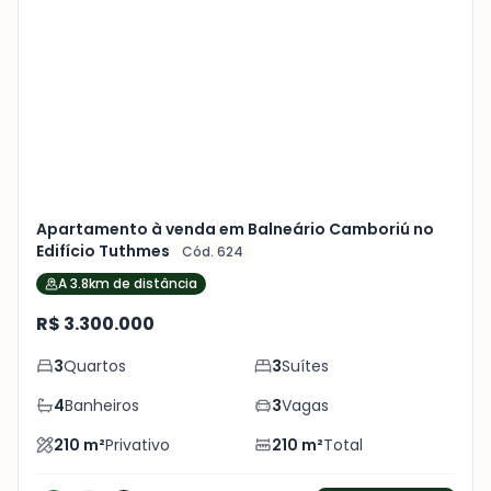
Mais
+
5
foto
s
Apartamento à venda em Balneário Camboriú no
Edifício Tuthmes
Cód. 624
A 3.8km de distância
R$ 3.300.000
3
Quartos
3
Suítes
4
Banheiros
3
Vagas
210
m²
Privativo
210
m²
Total