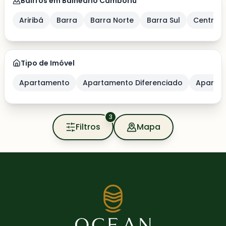
Bairros em Balneário Camboriú
Ariribá
Barra
Barra Norte
Barra Sul
Centro
Tipo de Imóvel
Apartamento
Apartamento Diferenciado
Apartam
3
Filtros
Mapa