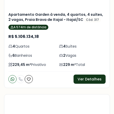
Apartamento Garden à venda, 4 quartos, 4 suítes,
2 vagas, Praia Brava de Itajaí - Itajaí/SC
Cód. 317
A 574m de distância
R$ 5.106.134,18
4
Quartos
4
Suítes
6
Banheiros
2
Vagas
229,45
m²
Privativo
229
m²
Total
Ver Detalhes
Veja