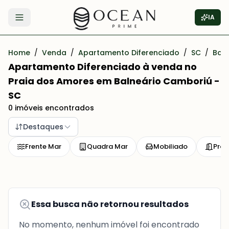
IA
Abrir menu
Home
/
Venda
/
Apartamento Diferenciado
/
SC
/
Bal
Apartamento Diferenciado à venda no
Praia dos Amores em Balneário Camboriú -
SC
0 imóveis encontrados
Destaques
Frente Mar
Quadra Mar
Mobiliado
Pron
Essa busca não retornou resultados
No momento, nenhum imóvel foi encontrado