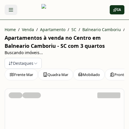
IA
Abrir menu
Home
/
Venda
/
Apartamento
/
SC
/
Balneario Camboriu
/
Apartamentos à venda no Centro em
Balneario Camboriu - SC com 3 quartos
Buscando imóveis...
Destaques
Frente Mar
Quadra Mar
Mobiliado
Pronto 