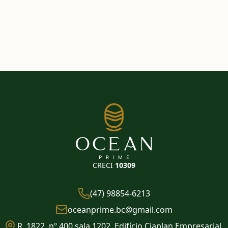
CRECI
10309
(47) 98854-6213
oceanprime.bc@gmail.com
R. 1822, nº 400 sala 1202, Edifício Ciaplan Empresarial,