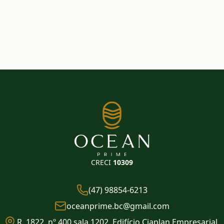
CRECI
10309
(47) 98854-6213
oceanprime.bc@gmail.com
R. 1822, nº 400 sala 1202, Edifício Ciaplan Empresarial,