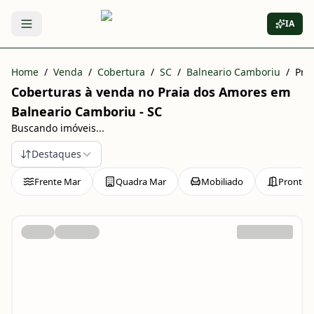
IA
Abrir menu
Home
/
Venda
/
Cobertura
/
SC
/
Balneario Camboriu
/
Pra
Coberturas à venda no Praia dos Amores em
Balneario Camboriu - SC
Buscando imóveis...
Destaques
Frente Mar
Quadra Mar
Mobiliado
Pronto 