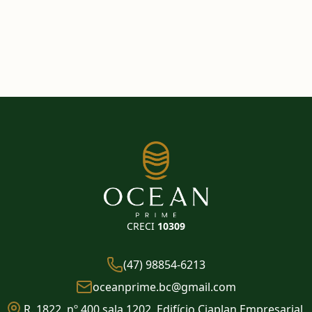
CRECI
10309
(47) 98854-6213
oceanprime.bc@gmail.com
R. 1822, nº 400 sala 1202, Edifício Ciaplan Empresarial,