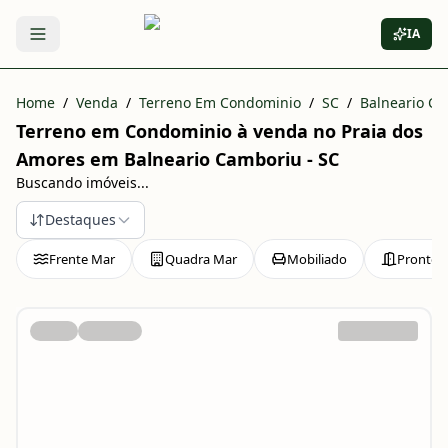
IA
Abrir menu
Home
/
Venda
/
Terreno Em Condominio
/
SC
/
Balneario C
Terreno em Condominio à venda no Praia dos
Amores em Balneario Camboriu - SC
Buscando imóveis...
Destaques
Frente Mar
Quadra Mar
Mobiliado
Pronto 